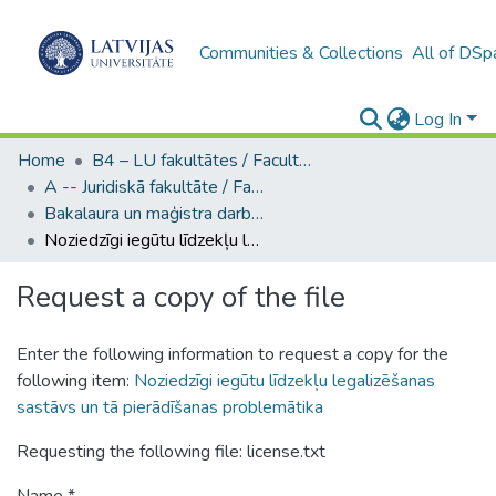
Communities & Collections
All of DSp
Log In
Home
B4 – LU fakultātes / Faculties of the UL
A -- Juridiskā fakultāte / Faculty of Law
Bakalaura un maģistra darbi (JF) / Bachelor's and Master's theses
Noziedzīgi iegūtu līdzekļu legalizēšanas sastāvs un tā pierādīšanas problemātika
Request a copy of the file
Enter the following information to request a copy for the
following item:
Noziedzīgi iegūtu līdzekļu legalizēšanas
sastāvs un tā pierādīšanas problemātika
Requesting the following file: license.txt