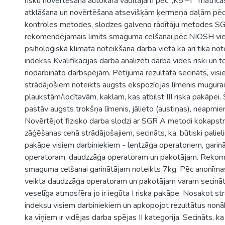
risku novērtēšana autokāra vadītājam pēc ,,K5 –T” matric
atklāšana un novērtēšana atsevišķām ķermeņa daļām pēc 
kontroles metodes, slodzes galveno rādītāju metodes S
rekomendējamais limits smaguma celšanai pēc NIOSH vi
psiholoģiskā klimata noteikšana darba vietā kā arī tika no
indekss Kvalifikācijas darbā analizēti darba vides riski un 
nodarbināto darbspējām. Pētījuma rezultātā secināts, vis
strādājošiem noteikts augsts ekspozīcijas līmenis mugurai
plaukstām/locītavām, kaklam, kas atbilst III riska pakāpei.
pastāv augsts trokšņa līmenis, jālieto (austiņas), neapmie
Novērtējot fizisko darba slodzi ar SGR A metodi kokapst
zāģēšanas cehā strādājošajiem, secināts, ka. būtiski palieli
pakāpe visiem darbiniekiem - lentzāģa operatoriem, garinā
operatoram, daudzzāģa operatoram un pakotājam. Rekom
smaguma celšanai garinātājam noteikts 7kg. Pēc anonīmas
veikta daudzzāģa operatoram un pakotājam varam secināt,
veselīga atmosfēra jo ir iegūta I riska pakāpe. Nosakot s
indeksu visiem darbiniekiem un apkopojot rezultātus nonā
ka viņiem ir vidējas darba spējas II kategorija. Secināts, ka