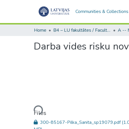
Communities & Collections
Home
B4 – LU fakultātes / Faculties of the UL
Darba vides risku no
Loading...
Files
300-85167-Pilka_Sanita_sp19079.pdf
(1.