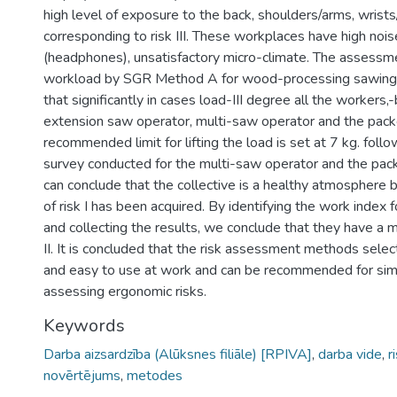
high level of exposure to the back, shoulders/arms, wrists/
corresponding to risk III. These workplaces have high nois
(headphones), unsatisfactory micro-climate. The assessme
workload by SGR Method A for wood-processing sawing 
that significantly in cases load-III degree all the workers
extension saw operator, multi-saw operator and the pack
recommended limit for lifting the load is set at 7 kg. fol
survey conducted for the multi-saw operator and the pac
can conclude that the collective is a healthy atmosphere 
of risk I has been acquired. By identifying the work index 
and collecting the results, we conclude that they have a
II. It is concluded that the risk assessment methods sele
and easy to use at work and can be recommended for simi
assessing ergonomic risks.
Keywords
Darba aizsardzība (Alūksnes filiāle) [RPIVA]
,
darba vide
,
r
novērtējums
,
metodes