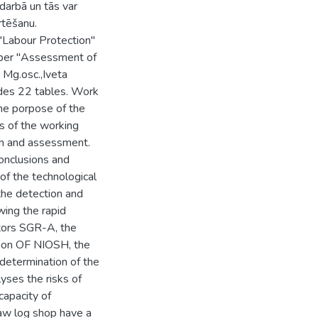
darbā un tās var
rtēšanu.
 "Labour Protection"
paper "Assessment of
; Mg.osc.,Iveta
ludes 22 tables. Work
The porpose of the
rs of the working
ion and assessment.
onclusions and
of the technological
 the detection and
wing the rapid
tors SGR-A, the
tion OF NIOSH, the
determination of the
lyses the risks of
capacity of
saw log shop have a