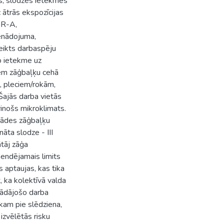
as, slodzes ietekmes
ātrās ekspozīcijas
GR-A,
enādojuma,
teikts darbaspēju
to ietekme uz
iem zāģbaļķu cehā
, pleciem/rokām,
 Šajās darba vietās
rinošs mikroklimats.
rādes zāģbaļķu
nāta slodze - III
tāj zāģa
endējamais limits
 aptaujas, kas tika
 ka kolektīvā valda
trādājošo darba
kam pie slēdziena,
 izvēlētās risku