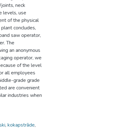
joints, neck
e levels, use
nt of the physical
plant concludes,
,-band saw operator,
er. The
lowing an anonymous
kaging operator, we
because of the level
for all employees
 middle-grade grade
cted are convenient
lar industries when
iski
,
kokapstrāde
,