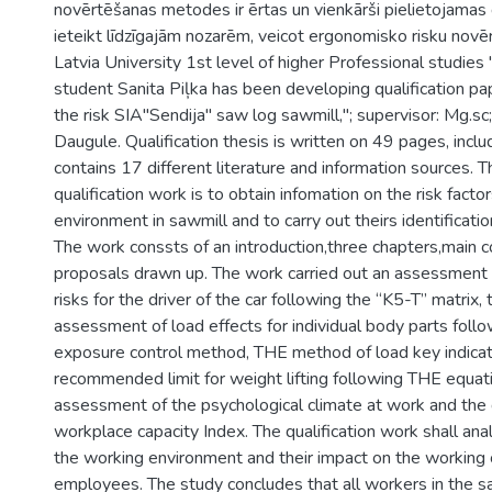
novērtēšanas metodes ir ērtas un vienkārši pielietojamas 
ieteikt līdzīgajām nozarēm, veicot ergonomisko risku novē
Latvia University 1st level of higher Professional studies
student Sanita Piļka has been developing qualification 
the risk SIA"Sendija" saw log sawmill,"; supervisor: Mg.sc
Daugule. Qualification thesis is written on 49 pages, inc
contains 17 different literature and information sources. 
qualification work is to obtain infomation on the risk facto
environment in sawmill and to carry out theirs identificat
The work conssts of an introduction,three chapters,main c
proposals drawn up. The work carried out an assessment 
risks for the driver of the car following the “K5-T” matrix,
assessment of load effects for individual body parts follo
exposure control method, THE method of load key indica
recommended limit for weight lifting following THE equa
assessment of the psychological climate at work and the 
workplace capacity Index. The qualification work shall ana
the working environment and their impact on the working 
employees. The study concludes that all workers in the 