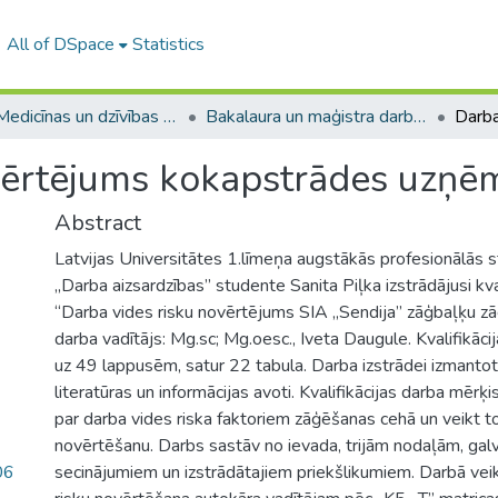
All of DSpace
Statistics
A -- Medicīnas un dzīvības zinātņu fakultāte / Faculty of Medicine and Life Sciences
Bakalaura un maģistra darbi (MDZF) / Bachelor's and Master's theses
vērtējums kokapstrādes uzņē
Abstract
Latvijas Universitātes 1.līmeņa augstākās profesionālās 
„Darba aizsardzības” studente Sanita Piļka izstrādājusi kva
“Darba vides risku novērtējums SIA „Sendija” zāģbaļķu z
darba vadītājs: Mg.sc; Mg.oesc., Iveta Daugule. Kvalifikāci
uz 49 lappusēm, satur 22 tabula. Darba izstrādei izmantot
literatūras un informācijas avoti. Kvalifikācijas darba mērķis
par darba vides riska faktoriem zāģēšanas cehā un veikt to
novērtēšanu. Darbs sastāv no ievada, trijām nodaļām, gal
06
secinājumiem un izstrādātajiem priekšlikumiem. Darbā vei