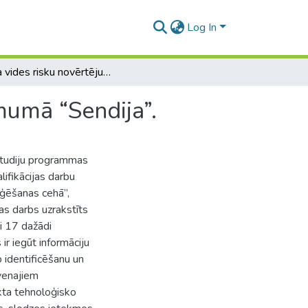
Log In
Darba vides risku novērtējums kokapstrādes uzņēmumā “Sendija”.
mumā “Sendija”.
studiju programmas
lifikācijas darbu
āģēšanas cehā”,
jas darbs uzrakstīts
i 17 dažādi
 ir iegūt informāciju
 identificēšanu un
venajiem
kta tehnoloģisko