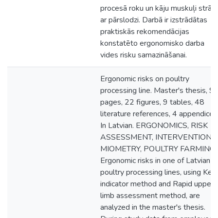
procesā roku un kāju muskuļi strād
ar pārslodzi. Darbā ir izstrādātas
praktiskās rekomendācijas
konstatēto ergonomisko darba
vides risku samazināšanai.
Ergonomic risks on poultry
processing line. Master's thesis, 9
pages, 22 figures, 9 tables, 48
literature references, 4 appendices
In Latvian. ERGONOMICS, RISK
ASSESSMENT, INTERVENTION,
MIOMETRY, POULTRY FARMING.
Ergonomic risks in one of Latvian
poultry processing lines, using Key
indicator method and Rapid upper
limb assessment method, are
analyzed in the master's thesis.