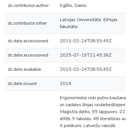
dc.contributor.author
Eglītis, Dainis
Latvijas Universitāte. Ķīmijas
dc.contributor.other
fakultāte
dc.date.accessioned
2015-03-24T08:55:49Z
dc.date.accessioned
2025-07-19T21:49:36Z
dc.date.available
2015-03-24T08:55:49Z
dc.date.issued
2014
Ergonomiskie riski putnu kaušanas
un sadales līnijas nodarbinātajiem.
Maģistra darbs, 99 lappuses, 22
attēli, 9 tabulas, 48 literatūras avot
4 pielikumi. Latviešu valodā.