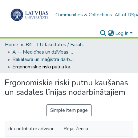
Communities & Collections
All of DSp
Log In
Home
B4 – LU fakultātes / Faculties of the UL
A -- Medicīnas un dzīvības zinātņu fakultāte / Faculty of Medicine and Life Sciences
Bakalaura un maģistra darbi (MDZF) / Bachelor's and Master's theses
Ergonomiskie riski putnu kaušanas un sadales līnijas nodarbinātajiem
Ergonomiskie riski putnu kaušanas
un sadales līnijas nodarbinātajiem
Simple item page
dc.contributor.advisor
Roja, Ženija