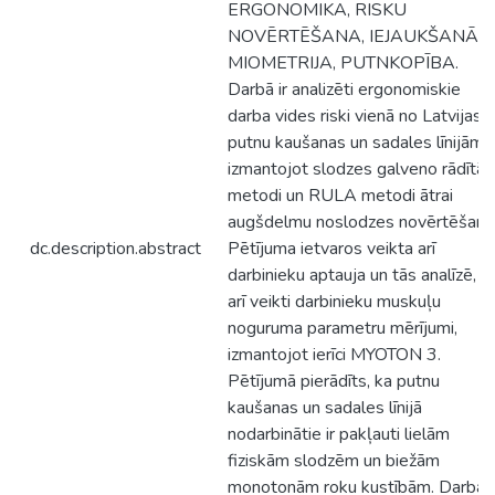
ERGONOMIKA, RISKU
NOVĒRTĒŠANA, IEJAUKŠANĀS,
MIOMETRIJA, PUTNKOPĪBA.
Darbā ir analizēti ergonomiskie
darba vides riski vienā no Latvijas
putnu kaušanas un sadales līnijām,
izmantojot slodzes galveno rādītāj
metodi un RULA metodi ātrai
augšdelmu noslodzes novērtēšanai
dc.description.abstract
Pētījuma ietvaros veikta arī
darbinieku aptauja un tās analīzē, k
arī veikti darbinieku muskuļu
noguruma parametru mērījumi,
izmantojot ierīci MYOTON 3.
Pētījumā pierādīts, ka putnu
kaušanas un sadales līnijā
nodarbinātie ir pakļauti lielām
fiziskām slodzēm un biežām
monotonām roku kustībām. Darba