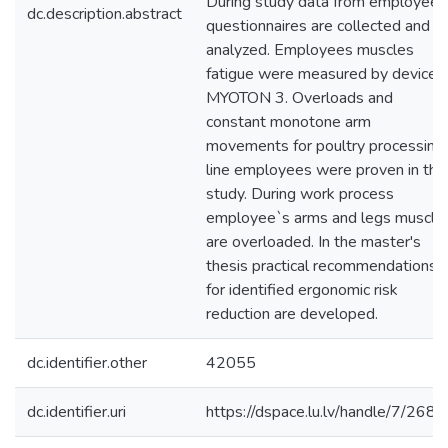
During study data from employee
dc.description.abstract
questionnaires are collected and
analyzed. Employees muscles
fatigue were measured by device
MYOTON 3. Overloads and
constant monotone arm
movements for poultry processing
line employees were proven in the
study. During work process
employee`s arms and legs muscle
are overloaded. In the master's
thesis practical recommendations
for identified ergonomic risk
reduction are developed.
dc.identifier.other
42055
dc.identifier.uri
https://dspace.lu.lv/handle/7/268