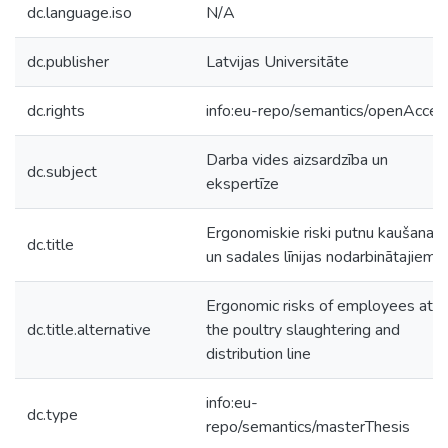
dc.language.iso
N/A
dc.publisher
Latvijas Universitāte
dc.rights
info:eu-repo/semantics/openAcces
Darba vides aizsardzība un
dc.subject
ekspertīze
Ergonomiskie riski putnu kaušanas
dc.title
un sadales līnijas nodarbinātajiem
Ergonomic risks of employees at
dc.title.alternative
the poultry slaughtering and
distribution line
info:eu-
dc.type
repo/semantics/masterThesis