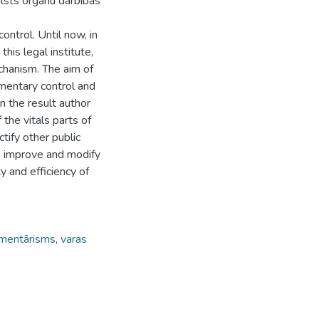
valsts orgānu darbības
ontrol. Until now, in
his legal institute,
echanism. The aim of
iamentary control and
n the result author
 the vitals parts of
tify other public
 to improve and modify
ty and efficiency of
amentārisms
,
varas