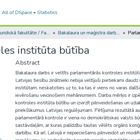
All of DSpace
Statistics
A -- Juridiskā fakultāte / Faculty of Law
Bakalaura un maģistra darbi (JF) / Bachelor's and Master's theses
es institūta būtība
Abstract
Bakalaura darbs ir veltīts parlamentārās kontroles institūt
Latvijas tiesību zinātnieki nebija veltījuši pietiekami daud
institūtam, neskatoties uz to, ka tas ir viens no varas dalīš
ievērošanu veicinošiem mehānismiem. Darba mērķis ir izpē
kontroles institūta būtību un izvirzīt pilnveidošanas un uz
priekšlikumus Latvijas regulējumam. Pētījuma rezultātā au
parlamentārā kontrole ir viena no demokrātiskas valsts b
sastāvdaļām, ar kuras palīdzību tautas vēlēts orgāns koriģ
darbību. Kā arī, Latvijā ir nepieciešams pilnveidot un modif