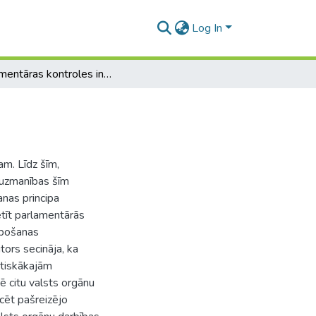
Log In
Parlamentāras kontroles institūta būtība
am. Līdz šīm,
z uzmanības šīm
anas principa
tīt parlamentārās
labošanas
tors secināja, ka
ūtiskākajām
ē citu valsts orgānu
icēt pašreizējo