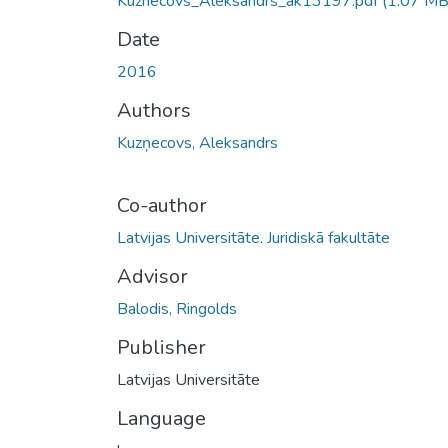
Kuznecovs_Aleksandrs_ak13197.pdf
(1.07 MB
Date
2016
Authors
Kuzņecovs, Aleksandrs
Co-author
Latvijas Universitāte. Juridiskā fakultāte
Advisor
Balodis, Ringolds
Publisher
Latvijas Universitāte
Language