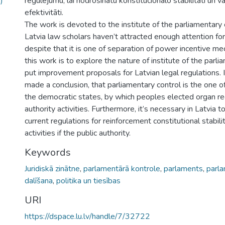
)
regulējumu, lai nodrošinātu konstitucionālo stabilitāti un 
efektivitāti.
The work is devoted to the institute of the parliamentary c
Latvia law scholars haven’t attracted enough attention for t
despite that it is one of separation of power incentive m
this work is to explore the nature of institute of the parl
put improvement proposals for Latvian legal regulations. I
made a conclusion, that parliamentary control is the one of
the democratic states, by which peoples elected organ rec
authority activities. Furthermore, it’s necessary in Latvia
current regulations for reinforcement constitutional stabili
activities if the public authority.
Keywords
Juridiskā zinātne
,
parlamentārā kontrole
,
parlaments
,
parl
dalīšana
,
politika un tiesības
URI
https://dspace.lu.lv/handle/7/32722