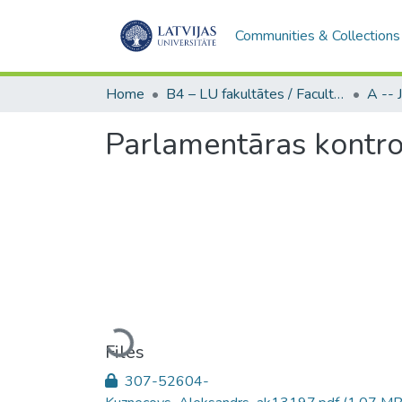
Communities & Collections
Home
B4 – LU fakultātes / Faculties of the UL
Parlamentāras kontrol
Loading...
Files
307-52604-