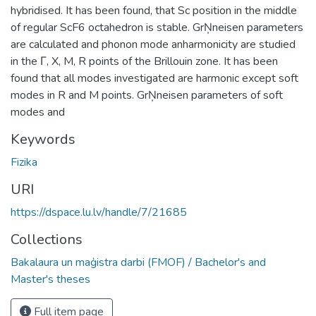
hybridised. It has been found, that Sc position in the middle
of regular ScF6 octahedron is stable. GrŅneisen parameters
are calculated and phonon mode anharmonicity are studied
in the Γ, X, M, R points of the Brillouin zone. It has been
found that all modes investigated are harmonic except soft
modes in R and M points. GrŅneisen parameters of soft
modes and
Keywords
Fizika
URI
https://dspace.lu.lv/handle/7/21685
Collections
Bakalaura un maģistra darbi (FMOF) / Bachelor's and
Master's theses
Full item page