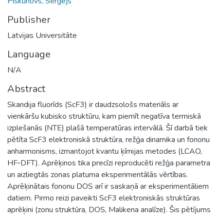
Piskunovs, Sergejs
Publisher
Latvijas Universitāte
Language
N/A
Abstract
Skandija fluorīds (ScF3) ir daudzsološs materiāls ar
vienkāršu kubisko struktūru, kam piemīt negatīva termiskā
izplešanās (NTE) plašā temperatūras intervālā. Šī darbā tiek
pētīta ScF3 elektroniskā struktūra, režģa dinamika un fononu
anharmonisms, izmantojot kvantu ķīmijas metodes (LCAO,
HF‑DFT). Aprēķinos tika precīzi reproducēti režģa parametra
un aizliegtās zonas platuma eksperimentālās vērtības.
Aprēķinātais fononu DOS arī ir saskaņā ar eksperimentāliem
datiem. Pirmo reizi paveikti ScF3 elektroniskās struktūras
aprēķini (zonu struktūra, DOS, Malikena analīze). Šis pētījums