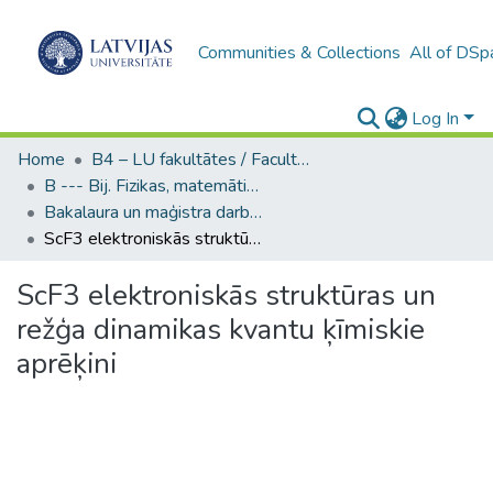
Communities & Collections
All of DSp
Log In
Home
B4 – LU fakultātes / Faculties of the UL
B --- Bij. Fizikas, matemātikas un optometrijas fakultātes studentu noslēguma darbi / Faculty of Physics, Mathematics and Optometry - Graduate works
Bakalaura un maģistra darbi (FMOF) / Bachelor's and Master's theses
ScF3 elektroniskās struktūras un režģa dinamikas kvantu ķīmiskie aprēķini
ScF3 elektroniskās struktūras un
režģa dinamikas kvantu ķīmiskie
aprēķini