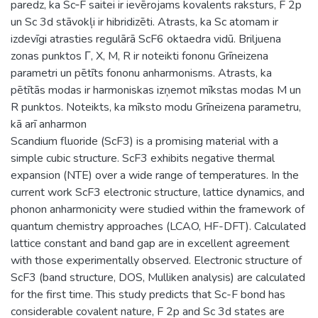
paredz, ka Sc‑F saitei ir ievērojams kovalents raksturs, F 2p
un Sc 3d stāvokļi ir hibridizēti. Atrasts, ka Sc atomam ir
izdevīgi atrasties regulārā ScF6 oktaedra vidū. Briljuena
zonas punktos Γ, X, M, R ir noteikti fononu Grīneizena
parametri un pētīts fononu anharmonisms. Atrasts, ka
pētītās modas ir harmoniskas izņemot mīkstas modas M un
R punktos. Noteikts, ka mīksto modu Grīneizena parametru,
kā arī anharmon
Scandium fluoride (ScF3) is a promising material with a
simple cubic structure. ScF3 exhibits negative thermal
expansion (NTE) over a wide range of temperatures. In the
current work ScF3 electronic structure, lattice dynamics, and
phonon anharmonicity were studied within the framework of
quantum chemistry approaches (LCAO, HF-DFT). Calculated
lattice constant and band gap are in excellent agreement
with those experimentally observed. Electronic structure of
ScF3 (band structure, DOS, Mulliken analysis) are calculated
for the first time. This study predicts that Sc-F bond has
considerable covalent nature, F 2p and Sc 3d states are