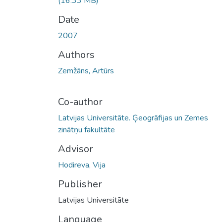
(16.33 MB)
Date
2007
Authors
Zemžāns, Artūrs
Co-author
Latvijas Universitāte. Ģeogrāfijas un Zemes
zinātņu fakultāte
Advisor
Hodireva, Vija
Publisher
Latvijas Universitāte
Language