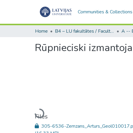
Communities & Collections
Home
B4 – LU fakultātes / Faculties of the UL
Rūpnieciski izmantoj
Loading...
Files
305-6536-Zemzans_Arturs_Geol010017.p