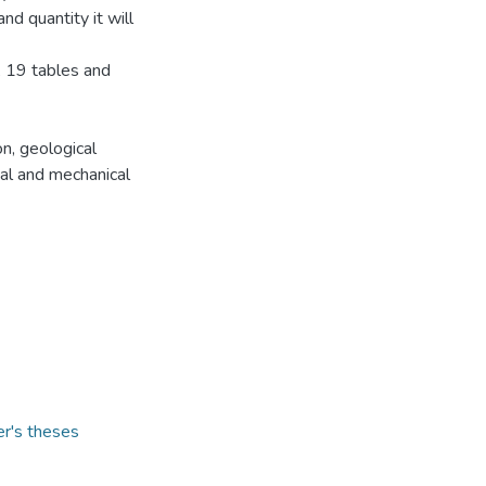
nd quantity it will
, 19 tables and
n, geological
cal and mechanical
er's theses