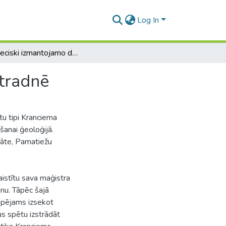
Log In
Rūpnieciski izmantojamo dolomītu tipi Kranciema atradnē
atradnē
u tipi Kranciema
šanai ģeoloģijā.
tāte, Pamatiežu
saistītu sava maģistra
nu. Tāpēc šajā
espējams izsekot
us spētu izstrādāt