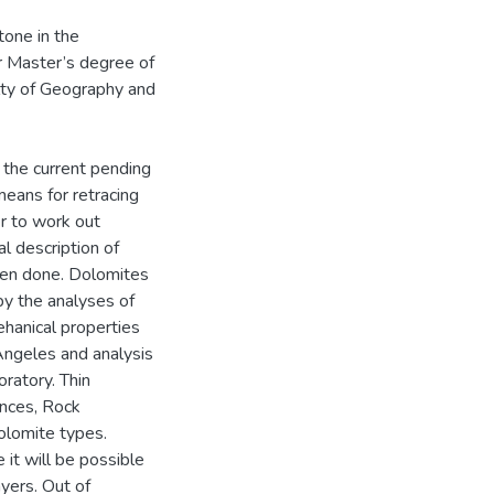
one in the
or Master’s degree of
ulty of Geography and
the current pending
means for retracing
er to work out
al description of
een done. Dolomites
 by the analyses of
ehanical properties
 Angeles and analysis
oratory. Thin
ences, Rock
dolomite types.
e it will be possible
ayers. Out of