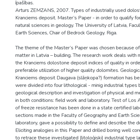
īpašības.
Arturs ZEMZANS, 2007. Types of industrially used dolost
Kranciems deposit. Master’s Paper - in order to qualify f
natural sciences in geology. The University of Latvia, Fac
Earth Sciences, Chair of Bedrock Geology. Riga.
The theme of the Master’s Paper was chosen because of 
matter in Latvia – building. The research work deals with 
the Kranciems dolostone deposit indices of quality in ord
preferable utilization of higher quality dolomites. Geologic
Kranciems deposit Daugava (slāņkopa?) formation has b
were divided into four lithological - minig industrial types
geological description and investigation of physical and m
in both conditions: field work and laboratory. Test of Los
of freeze resistance has been done in a state certified lab
sections made in the Faculty of Geography and Earth Sci
laboratory, gave a possibility to define and describe the 
Eliciting analogies in this Paper and drilled boring well cor
to retrace these investigated (litoloģiski) industrial type l