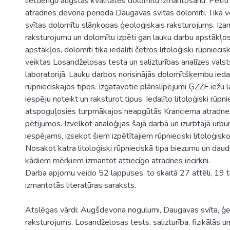
lietderīgu augstās kvalitātes dolomītu izmantošanu. Pētīti
atradnes devona perioda Daugavas svītas dolomīti. Tika 
svītas dolomītu slāņkopas ģeoloģiskais raksturojums. Izan
raksturojumu un dolomītu izpēti gan lauku darbu apstākļos
apstākļos, dolomīti tika iedalīti četros litoloģiski rūpniecis
veiktas Losandželosas testa un salizturības analīzes valsts
laboratorijā. Lauku darbos norisinājās dolomītšķembu iedal
rūpnieciskajos tipos. Izgatavotie plānslīpējumi ĢZZF iežu 
iespēju noteikt un raksturot tipus. Iedalīto litoloģiski rūpn
atspoguļosies turpmākajos neapgūtās Kranciema atradnes 
pētījumos. Izvelkot analoģijas šajā darbā un izurbtajā urb
iespējams, izsekot šiem izpētītajiem rūpnieciski litoloģisko
Nosakot katra litoloģiski rūpnieciskā tipa biezumu un daud
kādiem mērķiem izmantot attiecīgo atradnes iecirkni.
Darba apjomu veido 52 lappuses, to skaitā 27 attēli, 19 
izmantotās literatūras saraksts.
Atslēgas vārdi: Augšdevona nogulumi, Daugavas svīta, ģe
raksturojums, Losandželosas tests, salizturība, fizikālās 