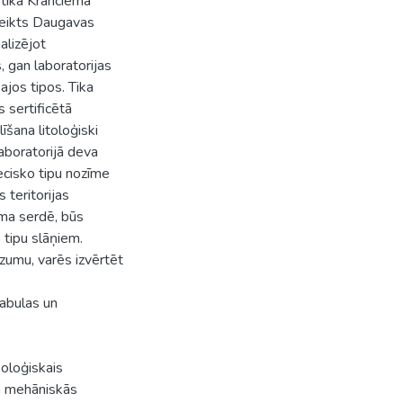
 tika Kranciema
veikts Daugavas
alizējot
, gan laboratorijas
kajos tipos. Tika
 sertificētā
īšana litoloģiski
laboratorijā deva
iecisko tipu nozīme
teritorijas
uma serdē, būs
 tipu slāņiem.
zumu, varēs izvērtēt
tabulas un
oloģiskais
un mehāniskās