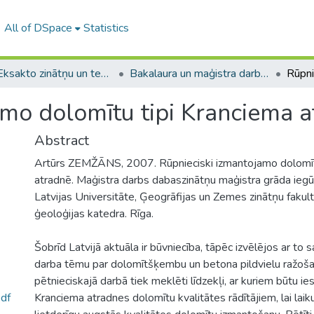
All of DSpace
Statistics
A -- Eksakto zinātņu un tehnoloģiju fakultāte / Faculty of Science and Technology
Bakalaura un maģistra darbi (EZTF) / Bachelor's and Master's theses
amo dolomītu tipi Kranciema 
Abstract
Artūrs ZEMŽĀNS, 2007. Rūpnieciski izmantojamo dolomīt
atradnē. Maģistra darbs dabaszinātņu maģistra grāda iegū
Latvijas Universitāte, Ģeogrāfijas un Zemes zinātņu fakul
ģeoloģijas katedra. Rīga.
Šobrīd Latvijā aktuāla ir būvniecība, tāpēc izvēlējos ar to 
darba tēmu par dolomītšķembu un betona pildvielu ražoša
pētnieciskajā darbā tiek meklēti līdzekļi, ar kuriem būtu i
df
Kranciema atradnes dolomītu kvalitātes rādītājiem, lai laik