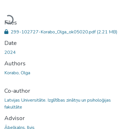
Loading...
Files
299-102727-Korabo_Olga_ok05020.pdf
(2.21 MB)
Date
2024
Authors
Korabo, Olga
Co-author
Latvijas Universitāte. Izglītības zinātņu un psiholoģijas
fakultāte
Advisor
Ābeļkalns, Ilvis