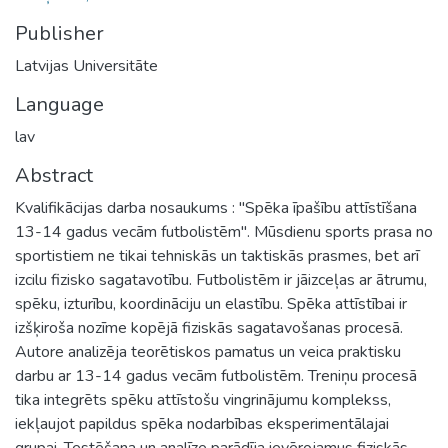
Publisher
Latvijas Universitāte
Language
lav
Abstract
Kvalifikācijas darba nosaukums : "Spēka īpašību attīstīšana
13-14 gadus vecām futbolistēm". Mūsdienu sports prasa no
sportistiem ne tikai tehniskās un taktiskās prasmes, bet arī
izcilu fizisko sagatavotību. Futbolistēm ir jāizceļas ar ātrumu,
spēku, izturību, koordināciju un elastību. Spēka attīstībai ir
izšķiroša nozīme kopējā fiziskās sagatavošanas procesā.
Autore analizēja teorētiskos pamatus un veica praktisku
darbu ar 13-14 gadus vecām futbolistēm. Treniņu procesā
tika integrēts spēku attīstošu vingrinājumu komplekss,
iekļaujot papildus spēka nodarbības eksperimentālajai
grupai. Testēšana un analīze parādīja ievērojamus fiziskās