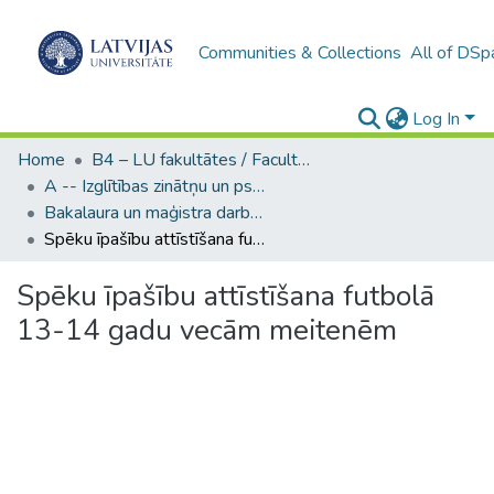
Communities & Collections
All of DSp
Log In
Home
B4 – LU fakultātes / Faculties of the UL
A -- Izglītības zinātņu un psiholoģijas fakultāte / Faculty of Education Sciences and Psychology
Bakalaura un maģistra darbi (PPMF) / Bachelor's and Master's theses
Spēku īpašību attīstīšana futbolā 13-14 gadu vecām meitenēm
Spēku īpašību attīstīšana futbolā
13-14 gadu vecām meitenēm