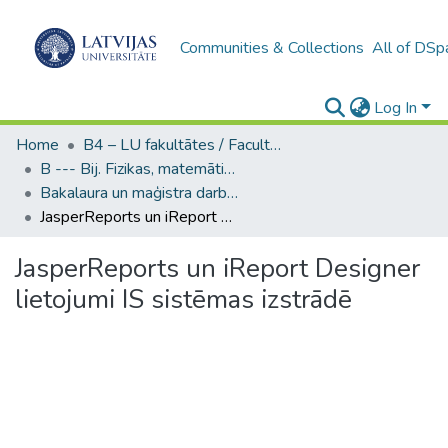
Communities & Collections
All of DSp
Log In
Home
B4 – LU fakultātes / Faculties of the UL
B --- Bij. Fizikas, matemātikas un optometrijas fakultātes studentu noslēguma darbi / Faculty of Physics, Mathematics and Optometry - Graduate works
Bakalaura un maģistra darbi (FMOF) / Bachelor's and Master's theses
JasperReports un iReport Designer lietojumi IS sistēmas izstrādē
JasperReports un iReport Designer
lietojumi IS sistēmas izstrādē