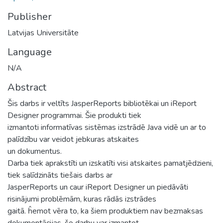
Publisher
Latvijas Universitāte
Language
N/A
Abstract
Šis darbs ir veltīts JasperReports bibliotēkai un iReport
Designer programmai. Šie produkti tiek
izmantoti informatīvas sistēmas izstrādē Java vidē un ar to
palīdzību var veidot jebkuras atskaites
un dokumentus.
Darba tiek aprakstīti un izskatīti visi atskaites pamatjēdzieni,
tiek salīdzināts tiešais darbs ar
JasperReports un caur iReport Designer un piedāvāti
risinājumi problēmām, kuras rādās izstrādes
gaitā. ĥemot vēra to, ka šiem produktiem nav bezmaksas
dokumentācijas, šo darbu var izmantot