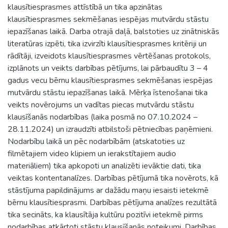
klausītiesprasmes attīstībā un tika apzinātas
klausītiesprasmes sekmēšanas iespējas mutvārdu stāstu
iepazīšanas laikā. Darba otrajā daļā, balstoties uz zinātniskās
literatūras izpēti, tika izvirzīti klausītiesprasmes kritēriji un
rādītāji, izveidots klausītiesprasmes vērtēšanas protokols,
izplānots un veikts darbības pētījums, lai pārbaudītu 3 – 4
gadus vecu bērnu klausītiesprasmes sekmēšanas iespējas
mutvārdu stāstu iepazīšanas laikā. Mērķa īstenošanai tika
veikts novērojums un vadītas piecas mutvārdu stāstu
klausīšanās nodarbības (laika posmā no 07.10.2024 –
28.11.2024) un izraudzīti atbilstoši pētniecības paņēmieni.
Nodarbību laikā un pēc nodarbībām (atskatoties uz
filmētajiem video klipiem un ierakstītajiem audio
materiāliem) tika apkopoti un analizēti ievāktie dati, tika
veiktas kontentanalīzes. Darbības pētījumā tika novērots, kā
stāstījuma papildinājums ar dažādu maņu iesaisti ietekmē
bērnu klausītiesprasmi. Darbības pētījuma analīzes rezultātā
tika secināts, ka klausītāja kultūru pozitīvi ietekmē pirms
nodarbības atkārtoti stāstu klausīšanās noteikumi. Darbības