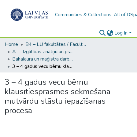
Communities & Collections
All of DSp
Log In
Home
B4 – LU fakultātes / Faculties of the UL
A -- Izglītības zinātņu un psiholoģijas fakultāte / Faculty of Education Sciences and Psychology
Bakalaura un maģistra darbi (PPMF) / Bachelor's and Master's theses
3 – 4 gadus vecu bērnu klausītiesprasmes sekmēšana mutvārdu stāstu iepazīšanas procesā
3 – 4 gadus vecu bērnu
klausītiesprasmes sekmēšana
mutvārdu stāstu iepazīšanas
procesā