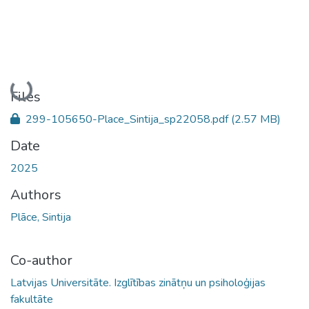
Loading...
Files
299-105650-Place_Sintija_sp22058.pdf
(2.57 MB)
Date
2025
Authors
Plāce, Sintija
Co-author
Latvijas Universitāte. Izglītības zinātņu un psiholoģijas
fakultāte