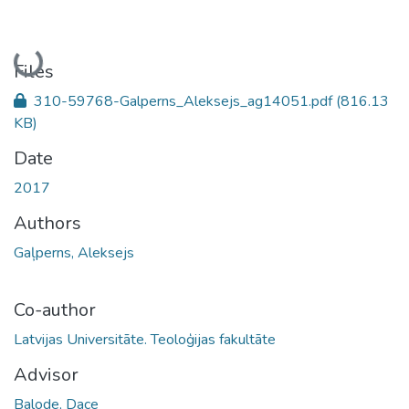
Loading...
Files
310-59768-Galperns_Aleksejs_ag14051.pdf
(816.13
KB)
Date
2017
Authors
Gaļperns, Aleksejs
Co-author
Latvijas Universitāte. Teoloģijas fakultāte
Advisor
Balode, Dace