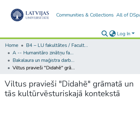
Communities & Collections
All of DSp
Log In
Home
B4 – LU fakultātes / Faculties of the UL
A -- Humanitāro zinātņu fakultāte / Faculty of Humanities
Bakalaura un maģistra darbi (HZF) / Bachelor's and Master's theses
Viltus pravieši "Didahē" grāmatā un tās kultūrvēsturiskajā kontekstā
Viltus pravieši "Didahē" grāmatā un
tās kultūrvēsturiskajā kontekstā