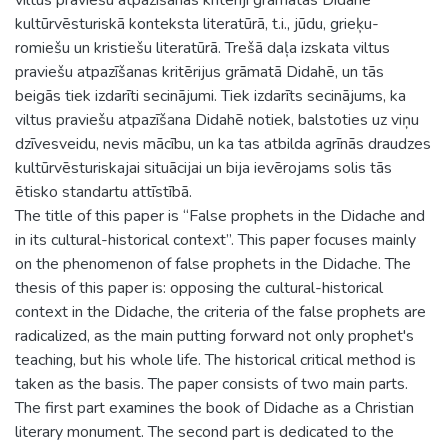
kultūrvēsturiskā konteksta literatūrā, t.i., jūdu, grieķu-
romiešu un kristiešu literatūrā. Trešā daļa izskata viltus
praviešu atpazīšanas kritērijus grāmatā Didahē, un tās
beigās tiek izdarīti secinājumi. Tiek izdarīts secinājums, ka
viltus praviešu atpazīšana Didahē notiek, balstoties uz viņu
dzīvesveidu, nevis mācību, un ka tas atbilda agrīnās draudzes
kultūrvēsturiskajai situācijai un bija ievērojams solis tās
ētisko standartu attīstībā.
The title of this paper is “False prophets in the Didache and
in its cultural-historical context”. This paper focuses mainly
on the phenomenon of false prophets in the Didache. The
thesis of this paper is: opposing the cultural-historical
context in the Didache, the criteria of the false prophets are
radicalized, as the main putting forward not only prophet's
teaching, but his whole life. The historical critical method is
taken as the basis. The paper consists of two main parts.
The first part examines the book of Didache as a Christian
literary monument. The second part is dedicated to the