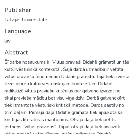
Publisher
Latvijas Universitāte
Language
lav
Abstract
Šī darba nosaukums ir “Viltus pravieši Didahē grāmatā un tās
kultūrvēsturiskā kontekstā”. Šajā darbā uzmanība ir veltīta
viltus praviešu fenomenam Didahē grāmatā. Tajā tiek izvirzīta
tēze: iepretī kultūrvēsturiskajam kontekstam Didahē
radikalizē viltus praviešu kritērijus par galveno izvirzot ne
tikai pravieša mācību bet visu viņa dzīvi. Darbā galvenokārt
tiek izmantota vēsturiski kritiskā metode. Darbs sastāv no
trim daļām. Pirmajā daļā Didahē grāmata tiek aplūkota kā
kristīgās literatūras mantojums. Otrajā daļā tiek pētīts
jēdziens "viltus pravietis". Tāpat otrajā daļā tiek analizēti
viltus praviešu atpazīšanas kritēriji grāmatas Didahē