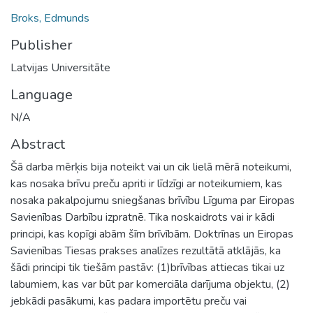
Broks, Edmunds
Publisher
Latvijas Universitāte
Language
N/A
Abstract
Šā darba mērķis bija noteikt vai un cik lielā mērā noteikumi,
kas nosaka brīvu preču apriti ir līdzīgi ar noteikumiem, kas
nosaka pakalpojumu sniegšanas brīvību Līguma par Eiropas
Savienības Darbību izpratnē. Tika noskaidrots vai ir kādi
principi, kas kopīgi abām šīm brīvībām. Doktrīnas un Eiropas
Savienības Tiesas prakses analīzes rezultātā atklājās, ka
šādi principi tik tiešām pastāv: (1)brīvības attiecas tikai uz
labumiem, kas var būt par komerciāla darījuma objektu, (2)
jebkādi pasākumi, kas padara importētu preču vai