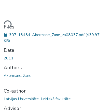
oading...
Files
307-18484-Akermane_Zane_za08037.pdf
(439.97
KB)
Date
2011
Authors
Akermane, Zane
Co-author
Latvijas Universitāte. Juridiskā fakultāte
Advisor