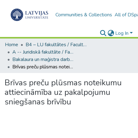
Communities & Collections
All of DSp
Log In
Home
B4 – LU fakultātes / Faculties of the UL
A -- Juridiskā fakultāte / Faculty of Law
Bakalaura un maģistra darbi (JF) / Bachelor's and Master's theses
Brīvas preču plūsmas noteikumu attiecināmība uz pakalpojumu sniegšanas brīvību
Brīvas preču plūsmas noteikumu
attiecināmība uz pakalpojumu
sniegšanas brīvību