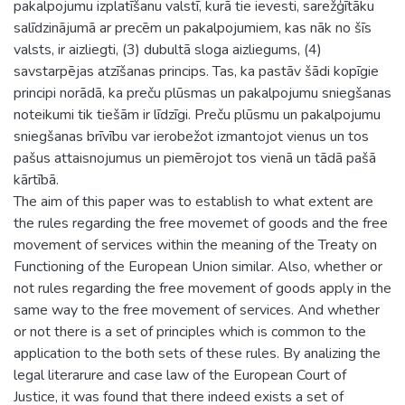
pakalpojumu izplatīšanu valstī, kurā tie ievesti, sarežģītāku
salīdzinājumā ar precēm un pakalpojumiem, kas nāk no šīs
valsts, ir aizliegti, (3) dubultā sloga aizliegums, (4)
savstarpējas atzīšanas princips. Tas, ka pastāv šādi kopīgie
principi norādā, ka preču plūsmas un pakalpojumu sniegšanas
noteikumi tik tiešām ir līdzīgi. Preču plūsmu un pakalpojumu
sniegšanas brīvību var ierobežot izmantojot vienus un tos
pašus attaisnojumus un piemērojot tos vienā un tādā pašā
kārtībā.
The aim of this paper was to establish to what extent are
the rules regarding the free movemet of goods and the free
movement of services within the meaning of the Treaty on
Functioning of the European Union similar. Also, whether or
not rules regarding the free movement of goods apply in the
same way to the free movement of services. And whether
or not there is a set of principles which is common to the
application to the both sets of these rules. By analizing the
legal literarure and case law of the European Court of
Justice, it was found that there indeed exists a set of