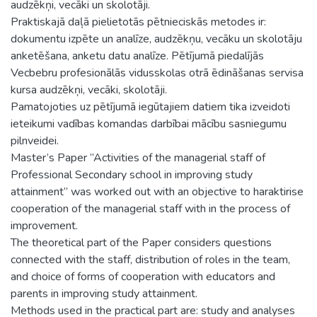
audzēkņi, vecāki un skolotāji.
Praktiskajā daļā pielietotās pētnieciskās metodes ir:
dokumentu izpēte un analīze, audzēkņu, vecāku un skolotāju
anketēšana, anketu datu analīze. Pētījumā piedalījās
Vecbebru profesionālās vidusskolas otrā ēdināšanas servisa
kursa audzēkņi, vecāki, skolotāji.
Pamatojoties uz pētījumā iegūtajiem datiem tika izveidoti
ieteikumi vadības komandas darbībai mācību sasniegumu
pilnveidei.
Master’s Paper ”Activities of the managerial staff of
Professional Secondary school in improving study
attainment” was worked out with an objective to haraktirise
cooperation of the managerial staff with in the process of
improvement.
The theoretical part of the Paper considers questions
connected with the staff, distribution of roles in the team,
and choice of forms of cooperation with educators and
parents in improving study attainment.
Methods used in the practical part are: study and analyses