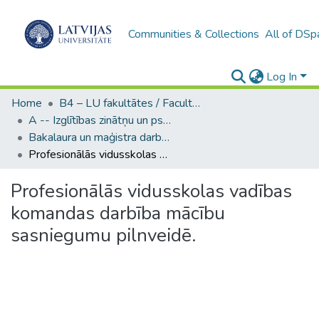
Communities & Collections
All of DSp
Log In
Home
B4 – LU fakultātes / Faculties of the UL
A -- Izglītības zinātņu un psiholoģijas fakultāte / Faculty of Education Sciences and Psychology
Bakalaura un maģistra darbi (PPMF) / Bachelor's and Master's theses
Profesionālās vidusskolas vadības komandas darbība mācību sasniegumu pilnveidē.
Profesionālās vidusskolas vadības
komandas darbība mācību
sasniegumu pilnveidē.