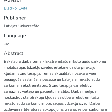
Advisor
Bladiko, Evita
Publisher
Latvijas Universitāte
Language
lav
Abstract
Bakalaura darba tēma - Ekstremitāšu mīksto audu sarkomu
imobilizācijas līdzekļu izvēles ietekme uz starpfrakciju
kļūdām staru terapijā. Tēmas aktualitāti nosaka arvien
pieaugošā saslimšana pasaulē un Latvijā ar mīksto audu
sarkomām ekstremitātēs. Staru terapija var efektīvi
samazināt vietējo un pacientu mirstību. Darba mērķis ir
noskaidrot starpfrakciju kļūdas saistībā ar ekstremitāšu
mīksto audu sarkomu imobilizācijas līdzekļu izvēli. Darba
uzdevumi ir literatūras apkopojums un analīze par sarkomām