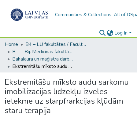
Communities & Collections
All of DSp
Log In
Home
B4 – LU fakultātes / Faculties of the UL
B --- Bij. Medicīnas fakultātes studentu noslēguma darbi / Faculty of Medicine - Graduate works
Bakalaura un maģistra darbi (MF) / Bachelor's and Master's theses
Ekstremitāšu mīksto audu sarkomu imobilizācijas līdzekļu izvēles ietekme uz starpfrarkcijas kļūdām staru terapijā
Ekstremitāšu mīksto audu sarkomu
imobilizācijas līdzekļu izvēles
ietekme uz starpfrarkcijas kļūdām
staru terapijā