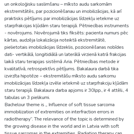
un onkoloģisku saslimšanu – mīksto audu sarkomām
ekstremitātēs, par pozicionēšanau un imobilizācijas, kā arī
praktisks pētījums par imobilizācijas līdzekļu ietekme uz
starpfrakcijas kļūdām staru terapijā. Pētniecības instruments
- novērojums. Novērojumā tiks fiksēts: pacienta numurs pēc
kārtas, audzēja lokalizācija noteiktā ekstremitātē,
pielietotais imobilizācijas līdzeklis, pozicionēšanas nobīdes
dati- vertikālā, longitidiālā un laterālā virzienā katrā frakcijas
laikā staru terapijas sistēmā Aria. Pētniecības metode ir
kvalitatīvā, retrospektīvs pētījums. Bakalaura darbā tika
izvirzīta hipotēze – ekstremitāšu mīksto audu sarkomu
imobilizācijas līdzekļa izvēle ietekmē uz starpfrakciju kļūdām
staru terapijā. Bakalaura darba apjoms ir 30lpp., ir 4 attēli., 4
tabulas un 3 pielikumi.
Bachelour theme is „ Influence of soft tissue sarcoma
immobilization of extremities on interfraction errors in
radiotherapy’’. The relevance of the topic is determined by
the growing disease in the world and in Latvia with soft
tissue sarcomas in the extremities. Radiation therapy can