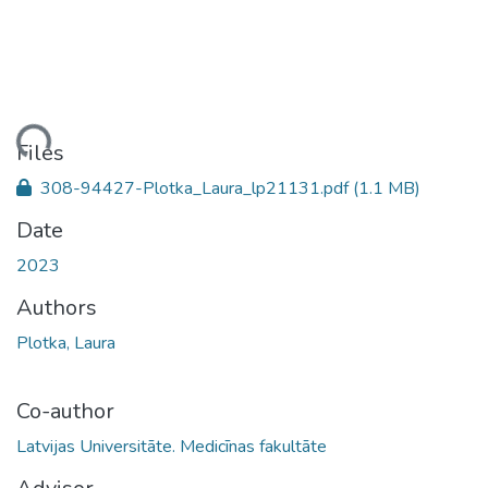
ding...
Files
308-94427-Plotka_Laura_lp21131.pdf
(1.1 MB)
Date
2023
Authors
Plotka, Laura
Co-author
Latvijas Universitāte. Medicīnas fakultāte