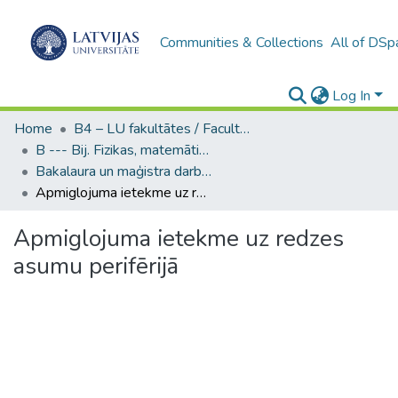
Communities & Collections
All of DSp
Log In
Home
B4 – LU fakultātes / Faculties of the UL
B --- Bij. Fizikas, matemātikas un optometrijas fakultātes studentu noslēguma darbi / Faculty of Physics, Mathematics and Optometry - Graduate works
Bakalaura un maģistra darbi (FMOF) / Bachelor's and Master's theses
Apmiglojuma ietekme uz redzes asumu perifērijā
Apmiglojuma ietekme uz redzes
asumu perifērijā