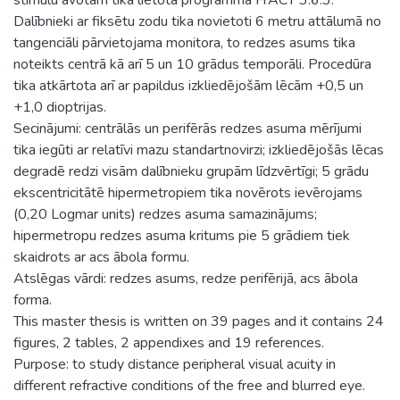
Dalībnieki ar fiksētu zodu tika novietoti 6 metru attālumā no
tangenciāli pārvietojama monitora, to redzes asums tika
noteikts centrā kā arī 5 un 10 grādus temporāli. Procedūra
tika atkārtota arī ar papildus izkliedējošām lēcām +0,5 un
+1,0 dioptrijas.
Secinājumi: centrālās un perifērās redzes asuma mērījumi
tika iegūti ar relatīvi mazu standartnovirzi; izkliedējošās lēcas
degradē redzi visām dalībnieku grupām līdzvērtīgi; 5 grādu
ekscentricitātē hipermetropiem tika novērots ievērojams
(0,20 Logmar units) redzes asuma samazinājums;
hipermetropu redzes asuma kritums pie 5 grādiem tiek
skaidrots ar acs ābola formu.
Atslēgas vārdi: redzes asums, redze perifērijā, acs ābola
forma.
This master thesis is written on 39 pages and it contains 24
figures, 2 tables, 2 appendixes and 19 references.
Purpose: to study distance peripheral visual acuity in
different refractive conditions of the free and blurred eye.