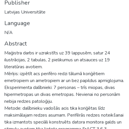
Publisher
Latvijas Universitāte
Language
N/A
Abstract
Maģistra darbs ir uzrakstīts uz 39 lappusēm, satur 24
ilustrācijas, 2 tabulas, 2 pielikumus un atsauces uz 19
literatūras avotiem.
Mērķis: izpētīt acs perifēro redzi tālumā koriģētiem
emetropiem un ametropiem ar un bez papildus apmiglojuma.
Eksperimenta dalībnieki: 7 personas – trīs miopas, divas
hipermetropas un divas emetropas. Nevienai no personām
nebija redzes patoloģiju.
Metode: dalībnieku vadošās acis tika koriģētas līdz
maksimālajam redzes asumam. Perifērās redzes noteikšanai
tika izmantots speciāli konstruēts datora monitora galds un
stimulu avotam tika lietota programma FrACT 3.6.3.