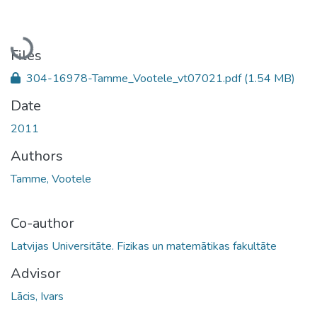
Loading...
Files
304-16978-Tamme_Vootele_vt07021.pdf
(1.54 MB)
Date
2011
Authors
Tamme, Vootele
Co-author
Latvijas Universitāte. Fizikas un matemātikas fakultāte
Advisor
Lācis, Ivars