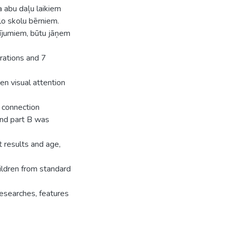
 abu daļu laikiem
lo skolu bērniem.
tījumiem, būtu jāņem
trations and 7
en visual attention
d connection
and part B was
 results and age,
ildren from standard
researches, features