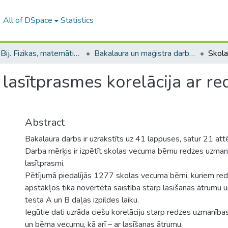
All of DSpace
Statistics
B --- Bij. Fizikas, matemātikas un optometrijas fakultātes studentu noslēguma darbi / Faculty of Physics, Mathematics and Optometry - Graduate works
Bakalaura un maģistra darbi (FMOF) / Bachelor's and Master's theses
lasītprasmes korelācija ar re
Abstract
Bakalaura darbs ir uzrakstīts uz 41 lappuses, satur 21 att
Darba mērķis ir izpētīt skolas vecuma bērnu redzes uzmanī
lasītprasmi.
Pētījumā piedalījās 1277 skolas vecuma bērni, kuriem red
apstākļos tika novērtēta saistība starp lasīšanas ātrumu
testa A un B daļas izpildes laiku.
Iegūtie dati uzrāda ciešu korelāciju starp redzes uzmanība
un bērna vecumu, kā arī – ar lasīšanas ātrumu.