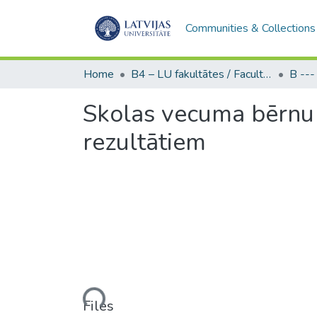
Communities & Collections
Home
B4 – LU fakultātes / Faculties of the UL
Skolas vecuma bērnu 
rezultātiem
Loading...
Files