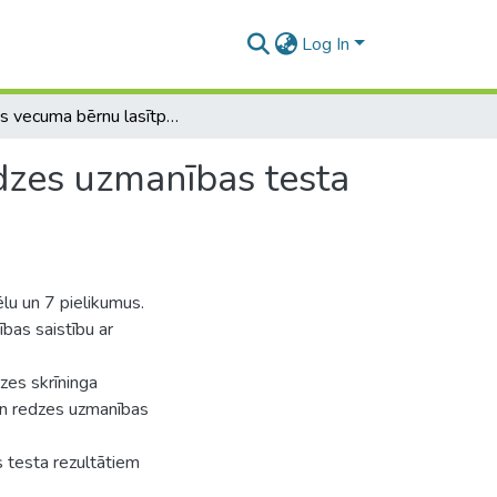
Log In
Skolas vecuma bērnu lasītprasmes korelācija ar redzes uzmanības testa rezultātiem
dzes uzmanības testa
ēlu un 7 pielikumus.
bas saistību ar
zes skrīninga
 un redzes uzmanības
s testa rezultātiem