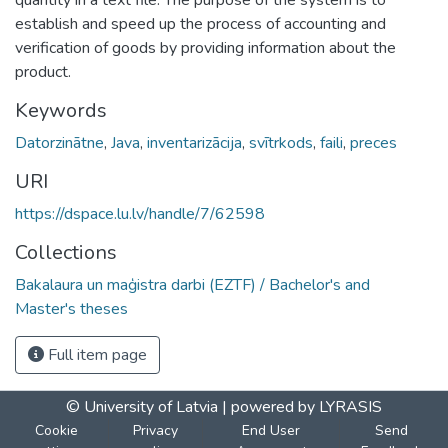
establish and speed up the process of accounting and
verification of goods by providing information about the
product.
Keywords
Datorzinātne
,
Java
,
inventarizācija
,
svītrkods
,
faili
,
preces
URI
https://dspace.lu.lv/handle/7/62598
Collections
Bakalaura un maģistra darbi (EZTF) / Bachelor's and
Master's theses
Full item page
© University of Latvia |
powered by LYRASIS
Cookie
Privacy
End User
Send