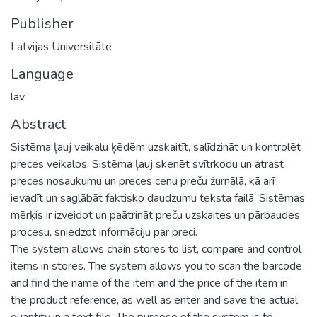
Publisher
Latvijas Universitāte
Language
lav
Abstract
Sistēma ļauj veikalu ķēdēm uzskaitīt, salīdzināt un kontrolēt
preces veikalos. Sistēma ļauj skenēt svītrkodu un atrast
preces nosaukumu un preces cenu preču žurnālā, kā arī
ievadīt un saglābāt faktisko daudzumu teksta failā. Sistēmas
mērķis ir izveidot un paātrināt preču uzskaites un pārbaudes
procesu, sniedzot informāciju par preci.
The system allows chain stores to list, compare and control
items in stores. The system allows you to scan the barcode
and find the name of the item and the price of the item in
the product reference, as well as enter and save the actual
quantity in a text file. The purpose of the system is to