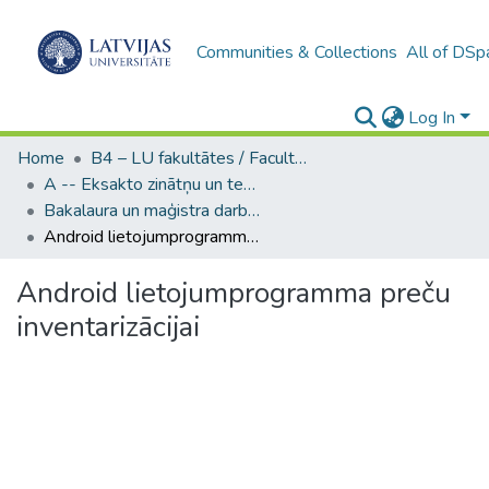
Communities & Collections
All of DSp
Log In
Home
B4 – LU fakultātes / Faculties of the UL
A -- Eksakto zinātņu un tehnoloģiju fakultāte / Faculty of Science and Technology
Bakalaura un maģistra darbi (EZTF) / Bachelor's and Master's theses
Android lietojumprogramma preču inventarizācijai
Android lietojumprogramma preču
inventarizācijai