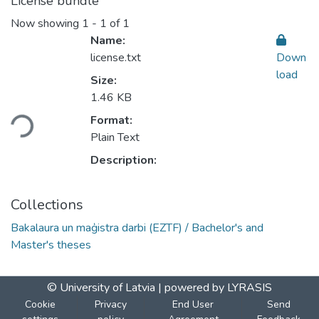
License bundle
Now showing
1 - 1 of 1
Name:
license.txt
Down
load
Size:
Loading...
1.46 KB
Format:
Plain Text
Description:
Collections
Bakalaura un maģistra darbi (EZTF) / Bachelor's and
Master's theses
© University of Latvia |
powered by LYRASIS
Cookie
Privacy
End User
Send