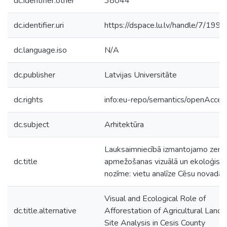
dc.identifier.other
38044
dc.identifier.uri
https://dspace.lu.lv/handle/7/199
dc.language.iso
N/A
dc.publisher
Latvijas Universitāte
dc.rights
info:eu-repo/semantics/openAcces
dc.subject
Arhitektūra
Lauksaimniecībā izmantojamo zemj
dc.title
apmežošanas vizuālā un ekoloģisk
nozīme: vietu analīze Cēsu novadā
Visual and Ecological Role of
dc.title.alternative
Afforestation of Agricultural Land:
Site Analysis in Cesis County