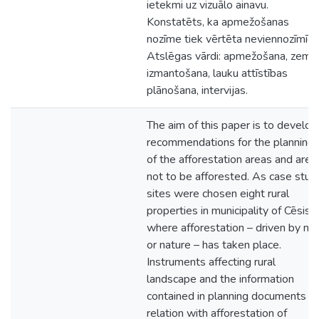
ietekmi uz vizuālo ainavu.
Konstatēts, ka apmežošanas
nozīme tiek vērtēta neviennozīmīgi.
Atslēgas vārdi: apmežošana, zeme
izmantošana, lauku attīstības
plānošana, intervijas.
The aim of this paper is to develop
recommendations for the planning
of the afforestation areas and area
not to be afforested. As case stud
sites were chosen eight rural
properties in municipality of Cēsis
where afforestation – driven by ma
or nature – has taken place.
Instruments affecting rural
landscape and the information
contained in planning documents in
relation with afforestation of