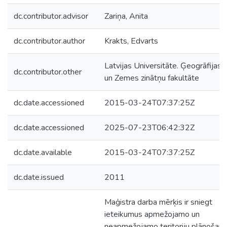
dc.contributor.advisor
Zariņa, Anita
dc.contributor.author
Krakts, Edvarts
Latvijas Universitāte. Ģeogrāfijas
dc.contributor.other
un Zemes zinātņu fakultāte
dc.date.accessioned
2015-03-24T07:37:25Z
dc.date.accessioned
2025-07-23T06:42:32Z
dc.date.available
2015-03-24T07:37:25Z
dc.date.issued
2011
Maģistra darba mērķis ir sniegt
ieteikumus apmežojamo un
neapmežojamo teritoriju plānošanai