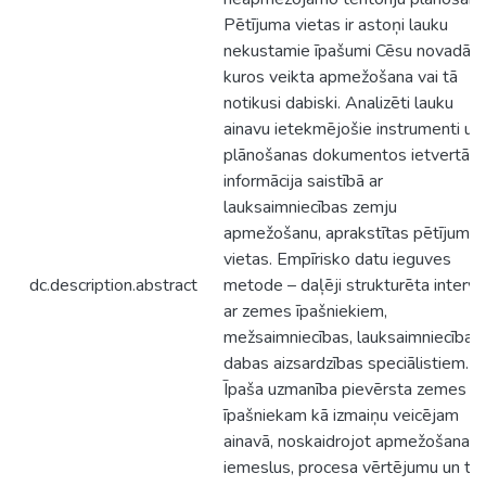
Pētījuma vietas ir astoņi lauku
nekustamie īpašumi Cēsu novadā,
kuros veikta apmežošana vai tā
notikusi dabiski. Analizēti lauku
ainavu ietekmējošie instrumenti un
plānošanas dokumentos ietvertā
informācija saistībā ar
lauksaimniecības zemju
apmežošanu, aprakstītas pētījuma
vietas. Empīrisko datu ieguves
dc.description.abstract
metode – daļēji strukturēta intervij
ar zemes īpašniekiem,
mežsaimniecības, lauksaimniecības,
dabas aizsardzības speciālistiem.
Īpaša uzmanība pievērsta zemes
īpašniekam kā izmaiņu veicējam
ainavā, noskaidrojot apmežošanas
iemeslus, procesa vērtējumu un tā