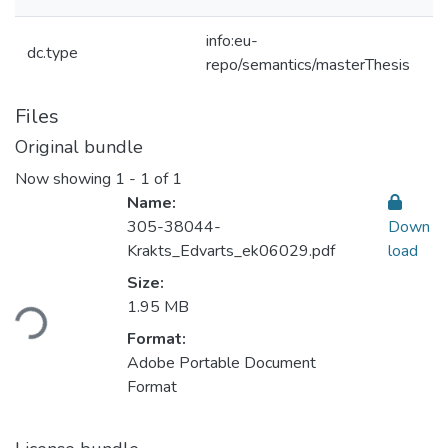
info:eu-
dc.type
repo/semantics/masterThesis
Files
Original bundle
Now showing
1 - 1 of 1
Name:
305-38044-
Down
Krakts_Edvarts_ek06029.pdf
load
Loading...
Size:
1.95 MB
Format:
Adobe Portable Document
Format