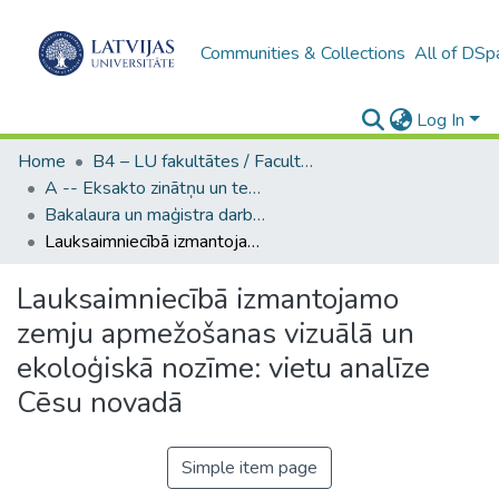
Communities & Collections
All of DSp
Log In
Home
B4 – LU fakultātes / Faculties of the UL
A -- Eksakto zinātņu un tehnoloģiju fakultāte / Faculty of Science and Technology
Bakalaura un maģistra darbi (EZTF) / Bachelor's and Master's theses
Lauksaimniecībā izmantojamo zemju apmežošanas vizuālā un ekoloģiskā nozīme: vietu analīze Cēsu novadā
Lauksaimniecībā izmantojamo
zemju apmežošanas vizuālā un
ekoloģiskā nozīme: vietu analīze
Cēsu novadā
Simple item page