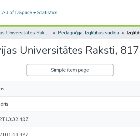
All of DSpace
Statistics
Latvijas Universitātes Raksti (1949– )
Pedagoģija. Izglītības vadība
ijas Universitātes Raksti, 817.
Simple item page
is
ndris
2T13:32:49Z
2T01:44:38Z