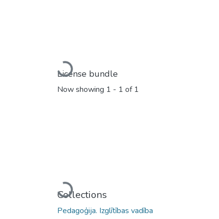
Loading...
License bundle
Now showing
1 - 1 of 1
Loading...
Collections
Pedagoģija. Izglītības vadība