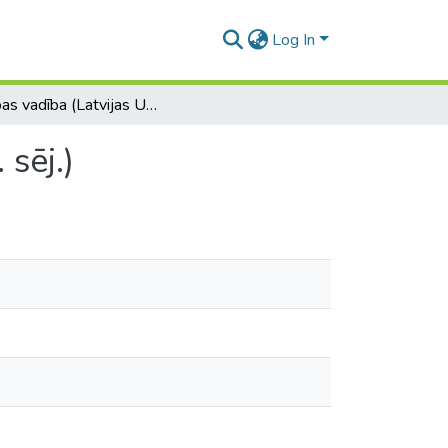
Log In
Izglītības vadība (Latvijas Universitātes Raksti, 817. sēj.)
 sēj.)