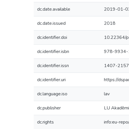
dc.date.available
2019-01-0
dc.date.issued
2018
dc.identifier.doi
10.22364/pe
dc.identifier.isbn
978-9934-
dc.identifier.issn
1407-2157
dc.identifier.uri
https://dspa
dc.language.iso
lav
dc.publisher
LU Akadēmi
dc.rights
info:eu-rep