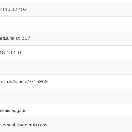
2T13:32:49Z
d.luraksti.817
18-314-0
ce.lu.lv/handle/7/45969
skais apgāds
o/semantics/openAccess