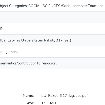
bject Categories::SOCIAL SCIENCES::Social sciences::Education
dība
dība (Latvijas Universitātes Raksti, 817. sēj.)
Management
/semantics/contributionToPeriodical
Name:
LU_Raksti_817_Izglitiba.pdf
Size:
1.91 MB