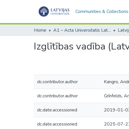
Communities & Collections
Home
A1 – Acta Universitatis Latviensis / Universitātes raksti / Scientific papers
Izglītības vadība (Latv
dc.contributor.author
Kangro, Andr
dc.contributor.author
Grīnfelds, A
dc.date.accessioned
2019-01-0
dc.date.accessioned
2025-07-2