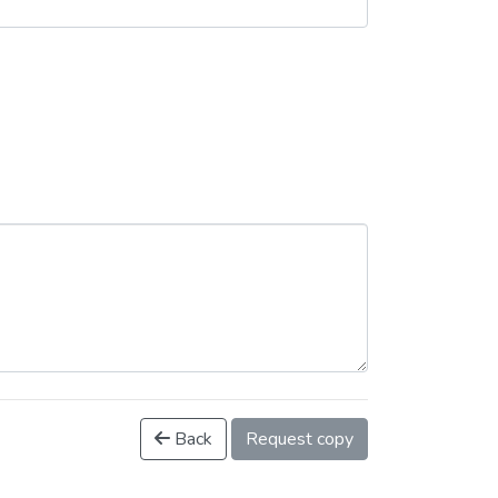
Back
Request copy