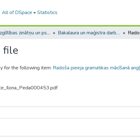
All of DSpace
Statistics
A -- Izglītības zinātņu un psiholoģijas fakultāte / Faculty of Education Sciences and Psychology
Bakalaura un maģistra darbi (PPMF) / Bachelor's and Master's theses
file
y for the following item:
Radoša pieeja gramatikas mācīšanā angļ
ite_Ilona_Peda000453.pdf