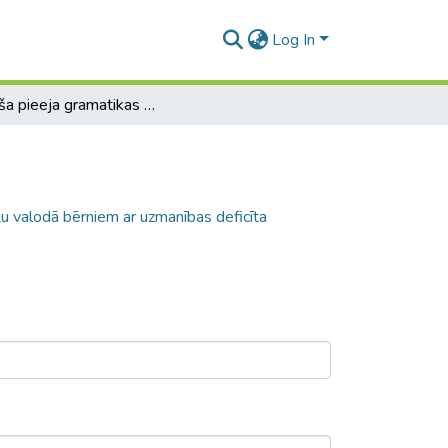
Log In
Radoša pieeja gramatikas mācīšanā angļu valodā bērniem ar uzmanības deficīta sindromu
u valodā bērniem ar uzmanības deficīta