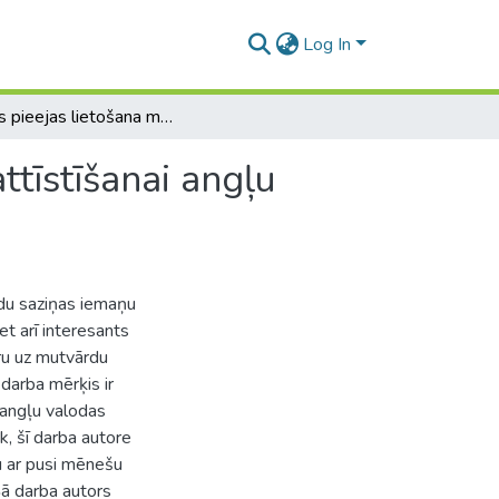
Log In
Tiešās pieejas lietošana mutvārdu saziņas iemaņu attīstīšanai angļu valodā
ttīstīšanai angļu
du saziņas iemaņu
bet arī interesants
ru uz mutvārdu
 darba mērķis ir
r angļu valodas
k, šī darba autore
u ar pusi mēnešu
 Šā darba autors