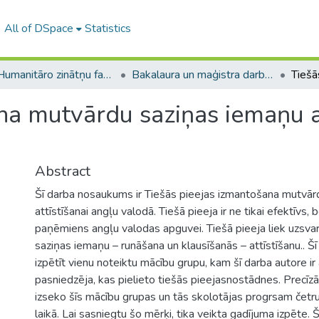
All of DSpace
Statistics
A -- Humanitāro zinātņu fakultāte / Faculty of Humanities
Bakalaura un maģistra darbi (HZF) / Bachelor's and Master's theses
ana mutvārdu saziņas iemaņu a
Abstract
Šī darba nosaukums ir Tiešās pieejas izmantošana mutvār
attīstīšanai angļu valodā. Tiešā pieeja ir ne tikai efektīvs, 
paņēmiens angļu valodas apguvei. Tiešā pieeja liek uzsva
saziņas iemaņu – runāšana un klausīšanās – attīstīšanu.. Šī
izpētīt vienu noteiktu mācību grupu, kam šī darba autore i
pasniedzēja, kas pielieto tiešās pieejasnostādnes. Precīzā
izseko šīs mācību grupas un tās skolotājas progrsam četr
laikā. Lai sasniegtu šo mērķi, tika veikta gadījuma izpēte.