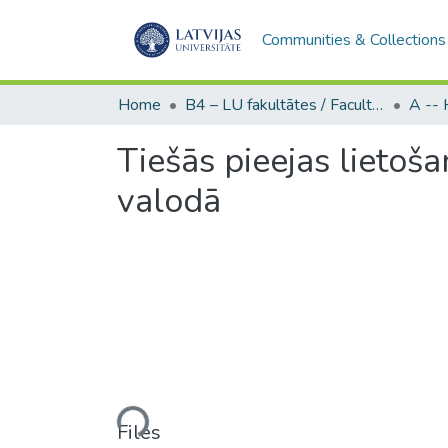
Communities & Collections
Home
B4 – LU fakultātes / Faculties of the UL
Tiešās pieejas lietoš
valodā
Loading...
Files