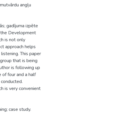
es mutvārdu angļu
nās; gadījuma izpēte
or the Development
h is not only
rect approach helps
listening. This paper
 group that is being
uthor is following up
 of four and a half
s conducted.
ch is very convenient
ing; case study.