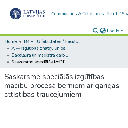
Communities & Collections
All of DSp
Log In
Home
B4 – LU fakultātes / Faculties of the UL
A -- Izglītības zinātņu un psiholoģijas fakultāte / Faculty of Education Sciences and Psychology
Bakalaura un maģistra darbi (PPMF) / Bachelor's and Master's theses
Saskarsme speciālās izglītības mācību procesā bērniem ar garīgās attīstības traucējumiem
Saskarsme speciālās izglītības
mācību procesā bērniem ar garīgās
attīstības traucējumiem