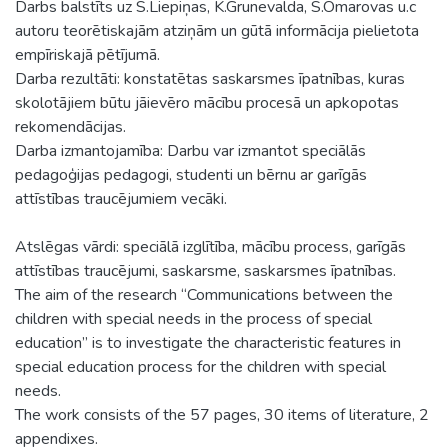
Darbs balstīts uz S.Liepiņas, K.Grunevalda, S.Omarovas u.c
autoru teorētiskajām atziņām un gūtā informācija pielietota
empīriskajā pētījumā.
Darba rezultāti: konstatētas saskarsmes īpatnības, kuras
skolotājiem būtu jāievēro mācību procesā un apkopotas
rekomendācijas.
Darba izmantojamība: Darbu var izmantot speciālās
pedagoģijas pedagogi, studenti un bērnu ar garīgās
attīstības traucējumiem vecāki.
Atslēgas vārdi: speciālā izglītība, mācību process, garīgās
attīstības traucējumi, saskarsme, saskarsmes īpatnības.
The aim of the research “Communications between the
children with special needs in the process of special
education” is to investigate the characteristic features in
special education process for the children with special
needs.
The work consists of the 57 pages, 30 items of literature, 2
appendixes.