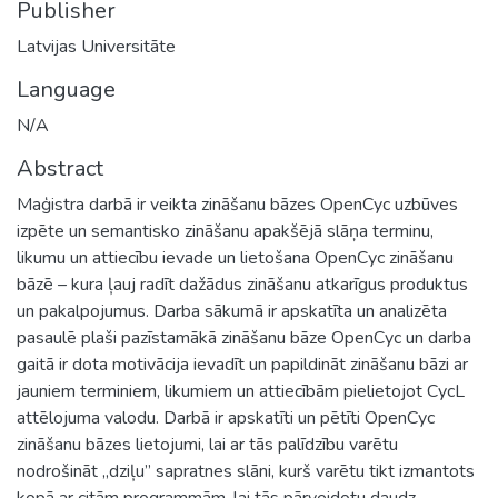
Publisher
Latvijas Universitāte
Language
N/A
Abstract
Maģistra darbā ir veikta zināšanu bāzes OpenCyc uzbūves
izpēte un semantisko zināšanu apakšējā slāņa terminu,
likumu un attiecību ievade un lietošana OpenCyc zināšanu
bāzē – kura ļauj radīt dažādus zināšanu atkarīgus produktus
un pakalpojumus. Darba sākumā ir apskatīta un analizēta
pasaulē plaši pazīstamākā zināšanu bāze OpenCyc un darba
gaitā ir dota motivācija ievadīt un papildināt zināšanu bāzi ar
jauniem terminiem, likumiem un attiecībām pielietojot CycL
attēlojuma valodu. Darbā ir apskatīti un pētīti OpenCyc
zināšanu bāzes lietojumi, lai ar tās palīdzību varētu
nodrošināt „dziļu” sapratnes slāni, kurš varētu tikt izmantots
kopā ar citām programmām, lai tās pārveidotu daudz