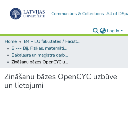
Communities & Collections
All of DSp
Log In
Home
B4 – LU fakultātes / Faculties of the UL
B --- Bij. Fizikas, matemātikas un optometrijas fakultātes studentu noslēguma darbi / Faculty of Physics, Mathematics and Optometry - Graduate works
Bakalaura un maģistra darbi (FMOF) / Bachelor's and Master's theses
Zināšanu bāzes OpenCYC uzbūve un lietojumi
Zināšanu bāzes OpenCYC uzbūve
un lietojumi