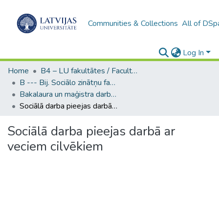
Communities & Collections
All of DSp
Log In
Home
B4 – LU fakultātes / Faculties of the UL
B --- Bij. Sociālo zinātņu fakultātes noslēguma darbi / Faculty of Social Sciences - Graduate works
Bakalaura un maģistra darbi (SZF) / Bachelor's and Master's theses
Sociālā darba pieejas darbā ar veciem cilvēkiem
Sociālā darba pieejas darbā ar
veciem cilvēkiem