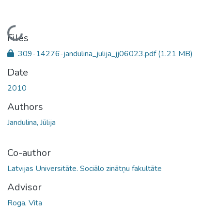
Loading...
Files
309-14276-jandulina_julija_jj06023.pdf
(1.21 MB)
Date
2010
Authors
Jandulina, Jūlija
Co-author
Latvijas Universitāte. Sociālo zinātņu fakultāte
Advisor
Roga, Vita