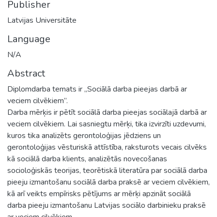
Publisher
Latvijas Universitāte
Language
N/A
Abstract
Diplomdarba temats ir „Sociālā darba pieejas darbā ar
veciem cilvēkiem”.
Darba mērķis ir pētīt sociālā darba pieejas sociālajā darbā ar
veciem cilvēkiem. Lai sasniegtu mērķi, tika izvirzīti uzdevumi,
kuros tika analizēts gerontoloģijas jēdziens un
gerontoloģijas vēsturiskā attīstība, raksturots vecais cilvēks
kā sociālā darba klients, analizētās novecošanas
socioloģiskās teorijas, teorētiskā literatūra par sociālā darba
pieeju izmantošanu sociālā darba praksē ar veciem cilvēkiem,
kā arī veikts empīrisks pētījums ar mērķi apzināt sociālā
darba pieeju izmantošanu Latvijas sociālo darbinieku praksē
ar veciem cilvēkiem.