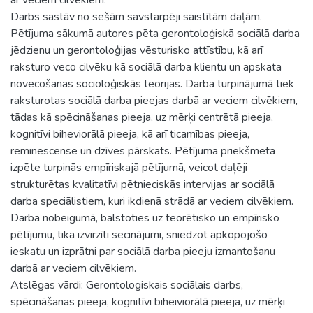
Darbs sastāv no sešām savstarpēji saistītām daļām.
Pētījuma sākumā autores pēta gerontoloģiskā sociālā darba
jēdzienu un gerontoloģijas vēsturisko attīstību, kā arī
raksturo veco cilvēku kā sociālā darba klientu un apskata
novecošanas socioloģiskās teorijas. Darba turpinājumā tiek
raksturotas sociālā darba pieejas darbā ar veciem cilvēkiem,
tādas kā spēcināšanas pieeja, uz mērķi centrētā pieeja,
kognitīvi biheviorālā pieeja, kā arī ticamības pieeja,
reminescense un dzīves pārskats. Pētījuma priekšmeta
izpēte turpinās empīriskajā pētījumā, veicot daļēji
strukturētas kvalitatīvi pētnieciskās intervijas ar sociālā
darba speciālistiem, kuri ikdienā strādā ar veciem cilvēkiem.
Darba nobeigumā, balstoties uz teorētisko un empīrisko
pētījumu, tika izvirzīti secinājumi, sniedzot apkopojošo
ieskatu un izprātni par sociālā darba pieeju izmantošanu
darbā ar veciem cilvēkiem.
Atslēgas vārdi: Gerontologiskais sociālais darbs,
spēcināšanas pieeja, kognitīvi biheiviorālā pieeja, uz mērķi