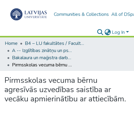
Communities & Collections
All of DSp
Log In
Home
B4 – LU fakultātes / Faculties of the UL
A -- Izglītības zinātņu un psiholoģijas fakultāte / Faculty of Education Sciences and Psychology
Bakalaura un maģistra darbi (PPMF) / Bachelor's and Master's theses
Pirmsskolas vecuma bērnu agresīvās uzvedības saistība ar vecāku apmierinātību ar attiecībām.
Pirmsskolas vecuma bērnu
agresīvās uzvedības saistība ar
vecāku apmierinātību ar attiecībām.