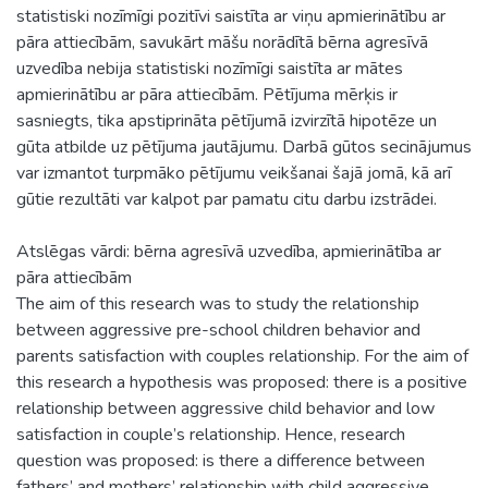
statistiski nozīmīgi pozitīvi saistīta ar viņu apmierinātību ar
pāra attiecībām, savukārt māšu norādītā bērna agresīvā
uzvedība nebija statistiski nozīmīgi saistīta ar mātes
apmierinātību ar pāra attiecībām. Pētījuma mērķis ir
sasniegts, tika apstiprināta pētījumā izvirzītā hipotēze un
gūta atbilde uz pētījuma jautājumu. Darbā gūtos secinājumus
var izmantot turpmāko pētījumu veikšanai šajā jomā, kā arī
gūtie rezultāti var kalpot par pamatu citu darbu izstrādei.
Atslēgas vārdi: bērna agresīvā uzvedība, apmierinātība ar
pāra attiecībām
The aim of this research was to study the relationship
between aggressive pre-school children behavior and
parents satisfaction with couples relationship. For the aim of
this research a hypothesis was proposed: there is a positive
relationship between aggressive child behavior and low
satisfaction in couple’s relationship. Hence, research
question was proposed: is there a difference between
fathers’ and mothers’ relationship with child aggressive