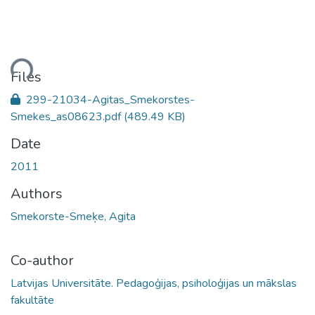
ading...
Files
299-21034-Agitas_Smekorstes-
Smekes_as08623.pdf
(489.49 KB)
Date
2011
Authors
Smekorste-Smeķe, Agita
Co-author
Latvijas Universitāte. Pedagoģijas, psiholoģijas un mākslas
fakultāte