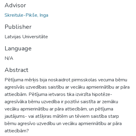
Advisor
Skreitule-Pikše, Inga
Publisher
Latvijas Universitāte
Language
N/A
Abstract
Pētījuma mērķis bija noskaidrot pirmsskolas vecuma bērnu
agresīvās uzvedības saistību ar vecāku apmierinātību ar pāra
attiecībām. Pētījuma ietvaros tika izvirzīta hipotēze-
agresīvāka bērnu uzvedība ir pozitīvi saistīta ar zemāku
vecāku apmierinātību ar pāra attiecībām, un pētījuma
jautājums- vai atšķiras mātēm un tēviem saistība starp
bērnu agresīvo uzvedību un vecāku apmierinātību ar pāra
attiecībām?