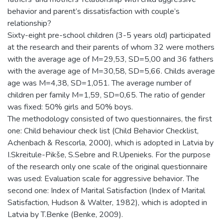
behavior and parent’s dissatisfaction with couple’s
relationship?
Sixty-eight pre-school children (3-5 years old) participated
at the research and their parents of whom 32 were mothers
with the average age of M=29,53, SD=5,00 and 36 fathers
with the average age of M=30,58, SD=5,66. Childs average
age was M=4,38, SD=1,051. The average number of
children per family M=1,59, SD=0,65. The ratio of gender
was fixed: 50% girls and 50% boys.
The methodology consisted of two questionnaires, the first
one: Child behaviour check list (Child Behavior Checklist,
Achenbach & Rescorla, 2000), which is adopted in Latvia by
I.Skreitule-Pikše, S.Sebre and R.Upenieks. For the purpose
of the research only one scale of the original questionnaire
was used: Evaluation scale for aggressive behavior. The
second one: Index of Marital Satisfaction (Index of Marital
Satisfaction, Hudson & Walter, 1982), which is adopted in
Latvia by T.Benke (Benke, 2009).