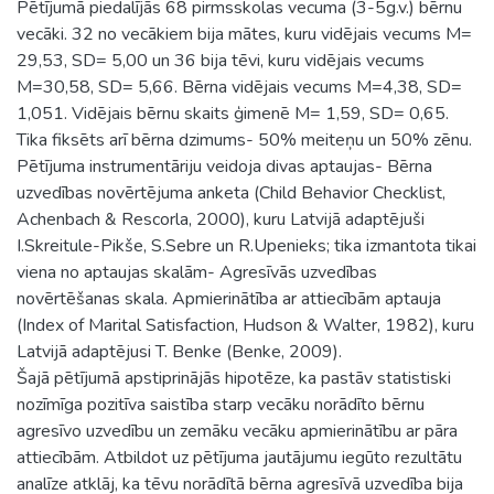
Pētījumā piedalījās 68 pirmsskolas vecuma (3-5g.v.) bērnu
vecāki. 32 no vecākiem bija mātes, kuru vidējais vecums M=
29,53, SD= 5,00 un 36 bija tēvi, kuru vidējais vecums
M=30,58, SD= 5,66. Bērna vidējais vecums M=4,38, SD=
1,051. Vidējais bērnu skaits ģimenē M= 1,59, SD= 0,65.
Tika fiksēts arī bērna dzimums- 50% meiteņu un 50% zēnu.
Pētījuma instrumentāriju veidoja divas aptaujas- Bērna
uzvedības novērtējuma anketa (Child Behavior Checklist,
Achenbach & Rescorla, 2000), kuru Latvijā adaptējuši
I.Skreitule-Pikše, S.Sebre un R.Upenieks; tika izmantota tikai
viena no aptaujas skalām- Agresīvās uzvedības
novērtēšanas skala. Apmierinātība ar attiecībām aptauja
(Index of Marital Satisfaction, Hudson & Walter, 1982), kuru
Latvijā adaptējusi T. Benke (Benke, 2009).
Šajā pētījumā apstiprinājās hipotēze, ka pastāv statistiski
nozīmīga pozitīva saistība starp vecāku norādīto bērnu
agresīvo uzvedību un zemāku vecāku apmierinātību ar pāra
attiecībām. Atbildot uz pētījuma jautājumu iegūto rezultātu
analīze atklāj, ka tēvu norādītā bērna agresīvā uzvedība bija