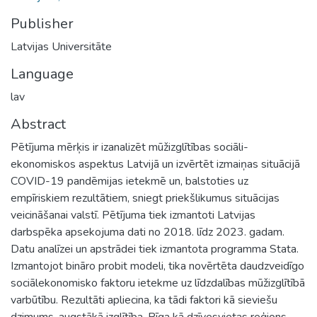
Publisher
Latvijas Universitāte
Language
lav
Abstract
Pētījuma mērķis ir izanalizēt mūžizglītības sociāli-
ekonomiskos aspektus Latvijā un izvērtēt izmaiņas situācijā
COVID-19 pandēmijas ietekmē un, balstoties uz
empīriskiem rezultātiem, sniegt priekšlikumus situācijas
veicināšanai valstī. Pētījuma tiek izmantoti Latvijas
darbspēka apsekojuma dati no 2018. līdz 2023. gadam.
Datu analīzei un apstrādei tiek izmantota programma Stata.
Izmantojot bināro probit modeli, tika novērtēta daudzveidīgo
sociālekonomisko faktoru ietekme uz līdzdalības mūžizglītībā
varbūtību. Rezultāti apliecina, ka tādi faktori kā sieviešu
dzimums, augstākā izglītība, Rīga kā dzīvesvietas reģions,