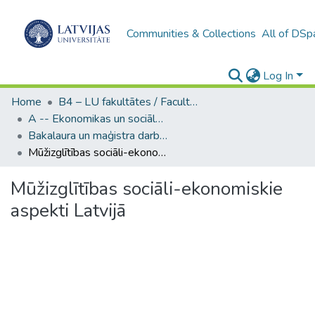
Communities & Collections
All of DSp
Log In
Home
B4 – LU fakultātes / Faculties of the UL
A -- Ekonomikas un sociālo zinātņu fakultāte / Faculty of Economics and Social Sciences
Bakalaura un maģistra darbi (ESZF) / Bachelor's and Master's theses
Mūžizglītības sociāli-ekonomiskie aspekti Latvijā
Mūžizglītības sociāli-ekonomiskie
aspekti Latvijā