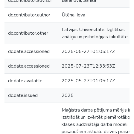
dc.contributor.advisor
Baranova, Sanita
dc.contributor.author
Ūtēna, Ieva
Latvijas Universitāte. Izglītības
dc.contributor.other
zinātņu un psiholoģijas fakultāte
dc.date.accessioned
2025-05-27T01:05:17Z
dc.date.accessioned
2025-07-23T12:33:53Z
dc.date.available
2025-05-27T01:05:17Z
dc.date.issued
2025
Maģistra darba pētījuma mērķis ir
izstrādāt un izvērtēt piemērotāko
klases audzinātāja darba modeli
pusaudžiem aktuālo dzīves prasmj