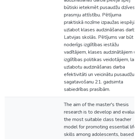
audzināšanas darba pieeja spēj
būtiski ietekmēt pusaudžu dzīves
prasmju attīstību. Pētījuma
praktiskā nozīme izpaužas iespējās
uzlabot klases audzināšanas darbu
Latvijas skolās. Pētījums var būt
noderīgs izglītības iestāžu
vadītājiem, klases audzinātājiem un
izglītības politikas veidotājiem, lai
uzlabotu audzināšanas darba
efektivitāti un veicinātu pusaudžu
sagatavošanu 21. gadsimta
sabiedrības prasībām.
The aim of the master's thesis
research is to develop and evaluat
the most suitable class teacher
model for promoting essential life
skills among adolescents, based o