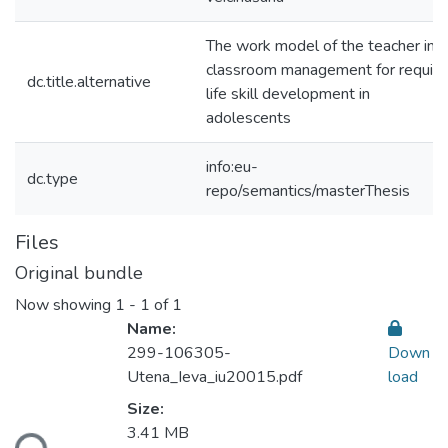
The work model of the teacher in
classroom management for requir
dc.title.alternative
life skill development in
adolescents
info:eu-
dc.type
repo/semantics/masterThesis
Files
Original bundle
Now showing
1 - 1 of 1
Name:
299-106305-
Down
Utena_Ieva_iu20015.pdf
load
Size:
oading...
3.41 MB