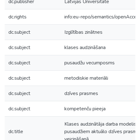
dc.publisher
Latvijas Universitāte
dc.rights
info:eu-repo/semantics/openAcces
dc.subject
Izglītības zinātnes
dc.subject
klases audzināšana
dc.subject
pusaudžu vecumposms
dc.subject
metodiskie materiāli
dc.subject
dzīves prasmes
dc.subject
kompetenču pieeja
Klases audzinātāja darba modelis
dc.title
pusaudžiem aktuālo dzīves prasmj
veicināšanā