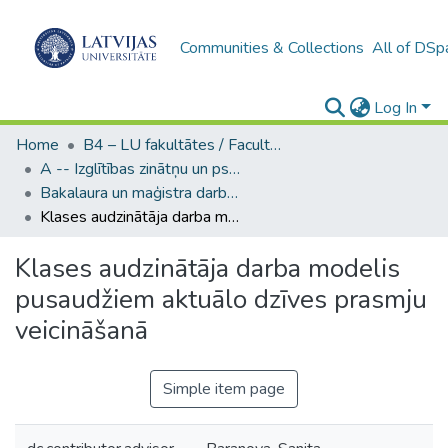
Communities & Collections
All of DSp
Log In
Home
B4 – LU fakultātes / Faculties of the UL
A -- Izglītības zinātņu un psiholoģijas fakultāte / Faculty of Education Sciences and Psychology
Bakalaura un maģistra darbi (PPMF) / Bachelor's and Master's theses
Klases audzinātāja darba modelis pusaudžiem aktuālo dzīves prasmju veicināšanā
Klases audzinātāja darba modelis
pusaudžiem aktuālo dzīves prasmju
veicināšanā
Simple item page