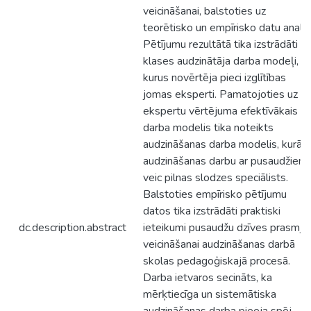
veicināšanai, balstoties uz
teorētisko un empīrisko datu analīzi
Pētījumu rezultātā tika izstrādāti tr
klases audzinātāja darba modeļi,
kurus novērtēja pieci izglītības
jomas eksperti. Pamatojoties uz
ekspertu vērtējuma efektīvākais
darba modelis tika noteikts
audzināšanas darba modelis, kurā
audzināšanas darbu ar pusaudžiem
veic pilnas slodzes speciālists.
Balstoties empīrisko pētījumu
datos tika izstrādāti praktiski
dc.description.abstract
ieteikumi pusaudžu dzīves prasmju
veicināšanai audzināšanas darbā
skolas pedagoģiskajā procesā.
Darba ietvaros secināts, ka
mērķtiecīga un sistemātiska