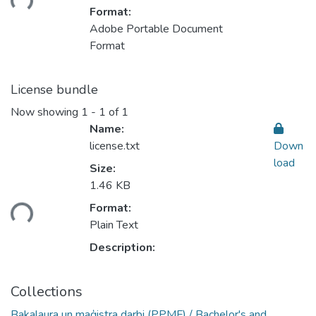
Format:
Adobe Portable Document
Format
License bundle
Now showing
1 - 1 of 1
Name:
license.txt
Down
load
Size:
1.46 KB
oading...
Format:
Plain Text
Description:
Collections
Bakalaura un maģistra darbi (PPMF) / Bachelor's and