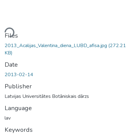
ding...
Files
2013_Acalijas_Valentina_diena_LUBD_afisa.jpg
(272.21
KB)
Date
2013-02-14
Publisher
Latvijas Universitātes Botāniskais dārzs
Language
lav
Keywords