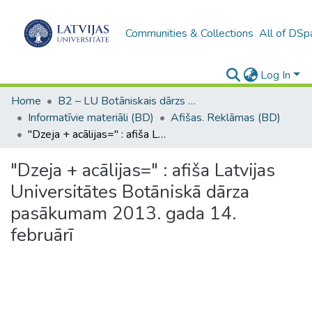
Communities & Collections
All of DSp
Log In
Home
B2 – LU Botāniskais dārzs / Botanical garden of the UL
Informatīvie materiāli (BD)
Afišas. Reklāmas (BD)
"Dzeja + acālijas=" : afiša Latvijas Universitātes Botāniskā dārza pasākumam 2013. gada 14. februārī
"Dzeja + acālijas=" : afiša Latvijas
Universitātes Botāniskā dārza
pasākumam 2013. gada 14.
februārī