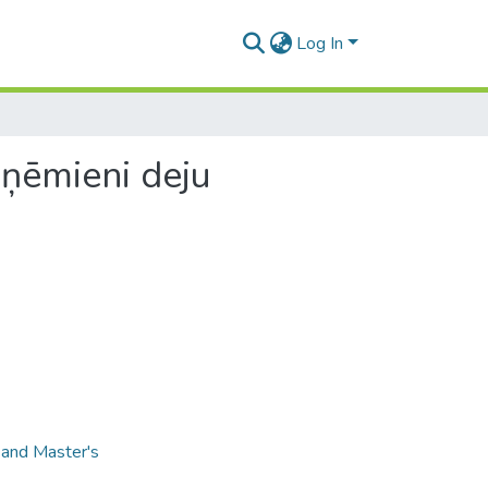
Log In
ņēmieni deju
 and Master's