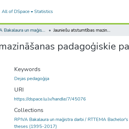
All of DSpace
Statistics
RPIVA Bakalaura un maģistra darbi / RTTEMA Bachelor's and Master's theses (1995-2017)
Jauniešu atstumtības mazināšanas padagoģiskie paņēmieni deju nodarbībās
 mazināšanas padagoģiskie pa
Keywords
Dejas pedagoģija
URI
https://dspace.lu.lv/handle/7/45076
Collections
RPIVA Bakalaura un maģistra darbi / RTTEMA Bachelor's
theses (1995-2017)