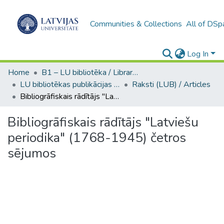
Communities & Collections
All of DSp
Log In
Home
B1 – LU bibliotēka / Library of the UL
LU bibliotēkas publikācijas / Publications of the University Library
Raksti (LUB) / Articles
Bibliogrāfiskais rādītājs "Latviešu periodika" (1768-1945) četros sējumos
Bibliogrāfiskais rādītājs "Latviešu
periodika" (1768-1945) četros
sējumos