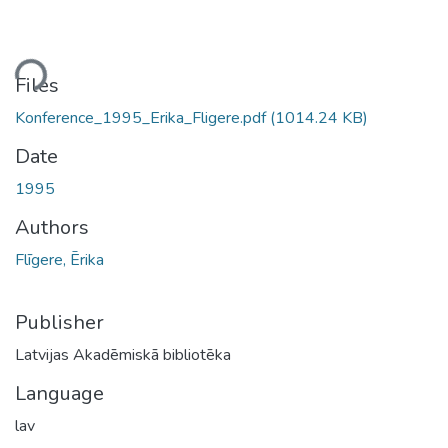
ding...
Files
Konference_1995_Erika_Fligere.pdf
(1014.24 KB)
Date
1995
Authors
Flīgere, Ērika
Publisher
Latvijas Akadēmiskā bibliotēka
Language
lav