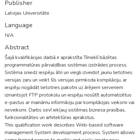
Publisher
Latvijas Universitāte
Language
N/A
Abstract
Šajā kvalifikācijas darbā ir aprakstīta Tīmeklī bāzētas
programmatūras pārvaldības sistēmas izstrādes process.
Sistēma sniedz iespēju ātri un viegli izveidot jaunu lietotnes
versijas zaru un veikt šīs versijas pirmkoda kompilāciju, ar
iespēju nogādāt lietotnes pakotni uz ārējiem serveriem
izmantojot FTP protokolu un iespēju nosūtīt automatizētus
e-pastus ar maināmu informāciju par kompilācijas veiksmi vai
neveiksmi. Darbs sevī iekļauj sistēmas biznesa prasības,
funkcionalitātes un arhitektūras aprakstus.
This qualification work describes Web-based software
management System development process. System allows
some trained person to quickly and easly create new