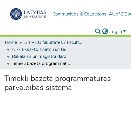
Communities & Collections
All of DSp
Log In
Home
B4 – LU fakultātes / Faculties of the UL
A -- Eksakto zinātņu un tehnoloģiju fakultāte / Faculty of Science and Technology
Bakalaura un maģistra darbi (EZTF) / Bachelor's and Master's theses
Tīmeklī bāzēta programmatūras pārvaldības sistēma
Tīmeklī bāzēta programmatūras
pārvaldības sistēma