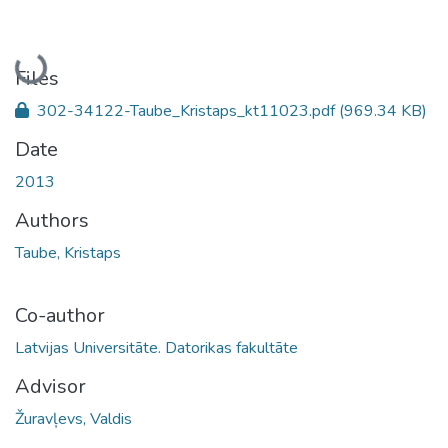
Loading...
Files
302-34122-Taube_Kristaps_kt11023.pdf
(969.34 KB)
Date
2013
Authors
Taube, Kristaps
Co-author
Latvijas Universitāte. Datorikas fakultāte
Advisor
Žuravļevs, Valdis