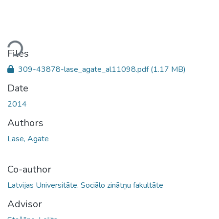
oading...
Files
309-43878-lase_agate_al11098.pdf
(1.17 MB)
Date
2014
Authors
Lase, Agate
Co-author
Latvijas Universitāte. Sociālo zinātņu fakultāte
Advisor