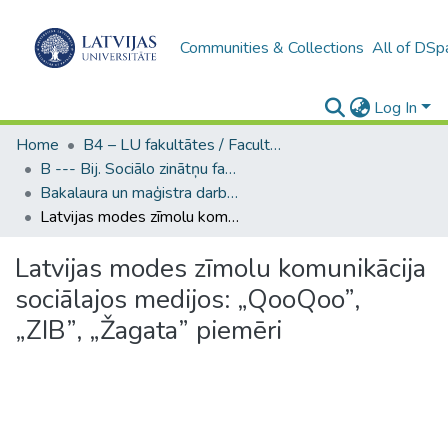
Communities & Collections
All of DSp
Log In
Home
B4 – LU fakultātes / Faculties of the UL
B --- Bij. Sociālo zinātņu fakultātes noslēguma darbi / Faculty of Social Sciences - Graduate works
Bakalaura un maģistra darbi (SZF) / Bachelor's and Master's theses
Latvijas modes zīmolu komunikācija sociālajos medijos: „QooQoo”, „ZIB”, „Žagata” piemēri
Latvijas modes zīmolu komunikācija
sociālajos medijos: „QooQoo”,
„ZIB”, „Žagata” piemēri