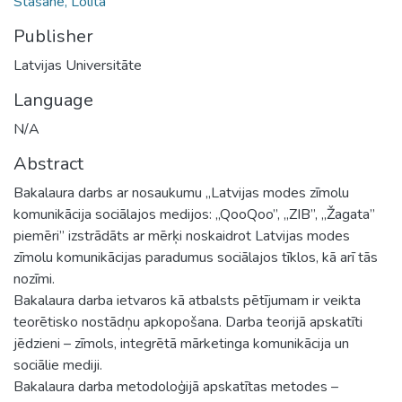
Stašāne, Lolita
Publisher
Latvijas Universitāte
Language
N/A
Abstract
Bakalaura darbs ar nosaukumu „Latvijas modes zīmolu
komunikācija sociālajos medijos: „QooQoo”, „ZIB”, „Žagata”
piemēri” izstrādāts ar mērķi noskaidrot Latvijas modes
zīmolu komunikācijas paradumus sociālajos tīklos, kā arī tās
nozīmi.
Bakalaura darba ietvaros kā atbalsts pētījumam ir veikta
teorētisko nostādņu apkopošana. Darba teorijā apskatīti
jēdzieni – zīmols, integrētā mārketinga komunikācija un
sociālie mediji.
Bakalaura darba metodoloģijā apskatītas metodes –