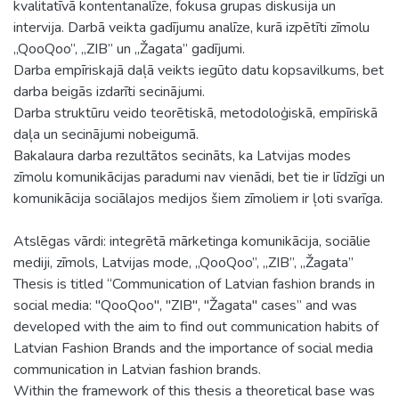
kvalitatīvā kontentanalīze, fokusa grupas diskusija un
intervija. Darbā veikta gadījumu analīze, kurā izpētīti zīmolu
„QooQoo”, „ZIB” un „Žagata” gadījumi.
Darba empīriskajā daļā veikts iegūto datu kopsavilkums, bet
darba beigās izdarīti secinājumi.
Darba struktūru veido teorētiskā, metodoloģiskā, empīriskā
daļa un secinājumi nobeigumā.
Bakalaura darba rezultātos secināts, ka Latvijas modes
zīmolu komunikācijas paradumi nav vienādi, bet tie ir līdzīgi un
komunikācija sociālajos medijos šiem zīmoliem ir ļoti svarīga.
Atslēgas vārdi: integrētā mārketinga komunikācija, sociālie
mediji, zīmols, Latvijas mode, „QooQoo”, „ZIB”, „Žagata”
Thesis is titled “Communication of Latvian fashion brands in
social media: "QooQoo", "ZIB", "Žagata" cases” and was
developed with the aim to find out communication habits of
Latvian Fashion Brands and the importance of social media
communication in Latvian fashion brands.
Within the framework of this thesis a theoretical base was