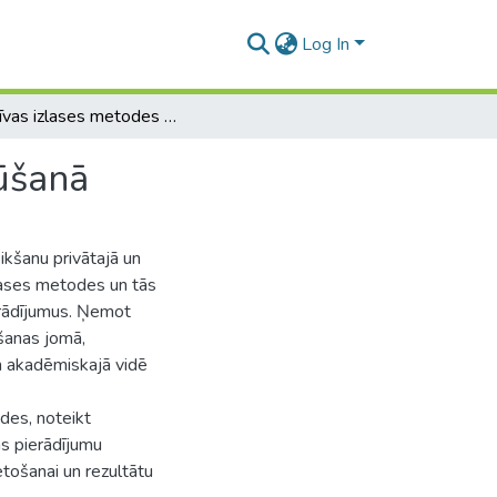
Log In
Efektīvas izlases metodes revīzijas pierādījumu iegūšanā
gūšanā
ikšanu privātajā un
izlases metodes un tās
ierādījumus. Ņemot
ošanas jomā,
m akadēmiskajā vidē
des, noteikt
jas pierādījumu
etošanai un rezultātu