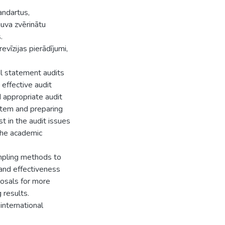
andartus,
guva zvērinātu
.
evīzijas pierādījumi,
al statement audits
effective audit
 appropriate audit
stem and preparing
est in the audit issues
 the academic
mpling methods to
 and effectiveness
posals for more
 results.
 international