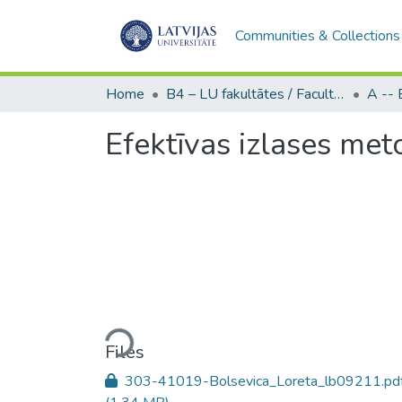
Communities & Collections
Home
B4 – LU fakultātes / Faculties of the UL
Efektīvas izlases met
Loading...
Files
303-41019-Bolsevica_Loreta_lb09211.pd