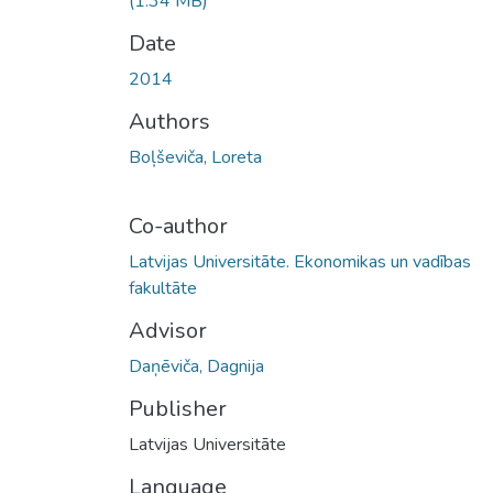
(1.34 MB)
Date
2014
Authors
Boļševiča, Loreta
Co-author
Latvijas Universitāte. Ekonomikas un vadības
fakultāte
Advisor
Daņēviča, Dagnija
Publisher
Latvijas Universitāte
Language