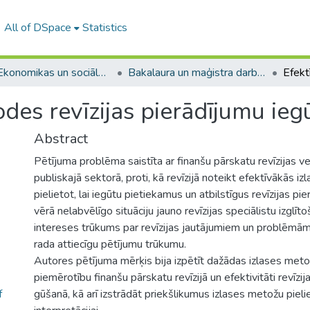
All of DSpace
Statistics
A -- Ekonomikas un sociālo zinātņu fakultāte / Faculty of Economics and Social Sciences
Bakalaura un maģistra darbi (ESZF) / Bachelor's and Master's theses
odes revīzijas pierādījumu ie
Abstract
Pētījuma problēma saistīta ar finanšu pārskatu revīzijas ve
publiskajā sektorā, proti, kā revīzijā noteikt efektīvākās 
pielietot, lai iegūtu pietiekamus un atbilstīgus revīzijas p
vērā nelabvēlīgo situāciju jauno revīzijas speciālistu izglīt
intereses trūkums par revīzijas jautājumiem un problēmā
rada attiecīgu pētījumu trūkumu.
Autores pētījuma mērķis bija izpētīt dažādas izlases meto
piemērotību finanšu pārskatu revīzijā un efektivitāti revīzi
f
gūšanā, kā arī izstrādāt priekšlikumus izlases metožu pieli