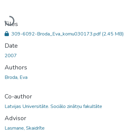
Loading...
Files
309-6092-Broda_Eva_komu030173.pdf
(2.45 MB)
Date
2007
Authors
Broda, Eva
Co-author
Latvijas Universitāte. Sociālo zinātņu fakultāte
Advisor
Lasmane, Skaidrīte