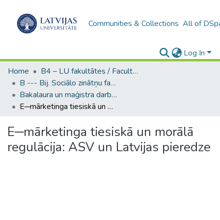
Communities & Collections
All of DSp
Log In
Home
B4 – LU fakultātes / Faculties of the UL
B --- Bij. Sociālo zinātņu fakultātes noslēguma darbi / Faculty of Social Sciences - Graduate works
Bakalaura un maģistra darbi (SZF) / Bachelor's and Master's theses
E─mārketinga tiesiskā un morālā regulācija: ASV un Latvijas pieredze
E─mārketinga tiesiskā un morālā
regulācija: ASV un Latvijas pieredze