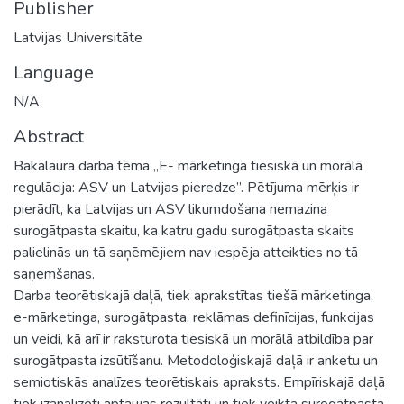
Publisher
Latvijas Universitāte
Language
N/A
Abstract
Bakalaura darba tēma „E- mārketinga tiesiskā un morālā
regulācija: ASV un Latvijas pieredze”. Pētījuma mērķis ir
pierādīt, ka Latvijas un ASV likumdošana nemazina
surogātpasta skaitu, ka katru gadu surogātpasta skaits
palielinās un tā saņēmējiem nav iespēja atteikties no tā
saņemšanas.
Darba teorētiskajā daļā, tiek aprakstītas tiešā mārketinga,
e-mārketinga, surogātpasta, reklāmas definīcijas, funkcijas
un veidi, kā arī ir raksturota tiesiskā un morālā atbildība par
surogātpasta izsūtīšanu. Metodoloģiskajā daļā ir anketu un
semiotiskās analīzes teorētiskais apraksts. Empīriskajā daļā
tiek izanalizēti aptaujas rezultāti un tiek veikta surogātpasta