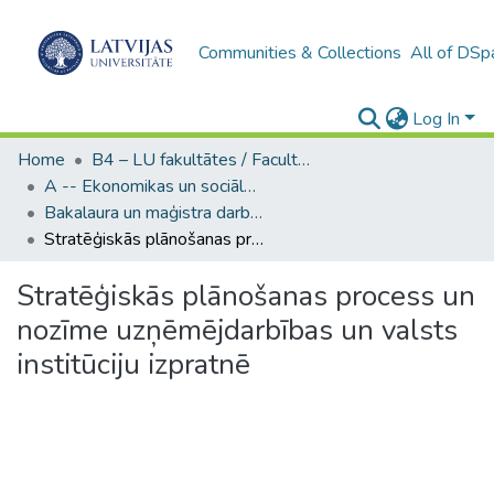
Communities & Collections
All of DSp
Log In
Home
B4 – LU fakultātes / Faculties of the UL
A -- Ekonomikas un sociālo zinātņu fakultāte / Faculty of Economics and Social Sciences
Bakalaura un maģistra darbi (ESZF) / Bachelor's and Master's theses
Stratēģiskās plānošanas process un nozīme uzņēmējdarbības un valsts institūciju izpratnē
Stratēģiskās plānošanas process un
nozīme uzņēmējdarbības un valsts
institūciju izpratnē