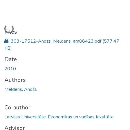
Loading...
Files
303-17512-Andzs_Melderis_am08423.pdf
(577.47
KB)
Date
2010
Authors
Melderis, Andžs
Co-author
Latvijas Universitāte. Ekonomikas un vadības fakultāte
Advisor