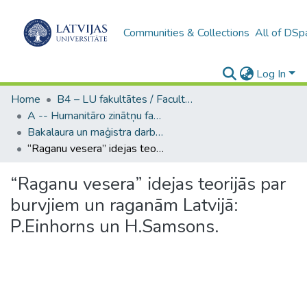
Communities & Collections
All of DSp
Log In
Home
B4 – LU fakultātes / Faculties of the UL
A -- Humanitāro zinātņu fakultāte / Faculty of Humanities
Bakalaura un maģistra darbi (HZF) / Bachelor's and Master's theses
“Raganu vesera” idejas teorijās par burvjiem un raganām Latvijā: P.Einhorns un H.Samsons.
“Raganu vesera” idejas teorijās par
burvjiem un raganām Latvijā:
P.Einhorns un H.Samsons.