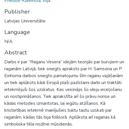
Priedīte-Kleinhofa, Aija
Publisher
Latvijas Universitāte
Language
N/A
Abstract
Darbs ir par ‘’Raganu Vesera’’ idejām teorijās par burvjiem un
raganām Latvijā, tiek sniegts apraksts par H. Samsona un P.
Einhorna darbos sniegto pamatojumu šīm raganu vajāšanām
un tiek aplūkots kādi Eiropā plaši pazīstami darbi un traktāti
ietekmējuši šos uzskatus. Kas veicinājis šo ideju ieceļošanu
un nostiprināšanos. Tiek aprakstīta arī šo prāvu norise un
kādas metodes izmantotas, lai iegūtu atzīšanos. Kā
kristietības ietekmē mainījušies baltu tautu uzskati par
raganām, kādas tās bija folklorā. Aplūkota arī raganas kā
simboliska tēla nozīme mūsdienās.