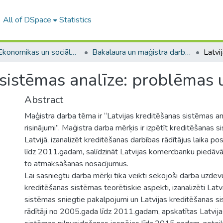
All of DSpace
Statistics
A -- Ekonomikas un sociālo zinātņu fakultāte / Faculty of Economics and Social Sciences
Bakalaura un maģistra darbi (ESZF) / Bachelor's and Master's theses
 sistēmas analīze: problēmas u
Abstract
Maģistra darba tēma ir “Latvijas kreditēšanas sistēmas an
risinājumi”. Maģistra darba mērķis ir izpētīt kreditēšanas s
Latvijā, izanalizēt kreditēšanas darbības rādītājus laika
līdz 2011.gadam, salīdzināt Latvijas komercbanku piedāvā
to atmaksāšanas nosacījumus.
Lai sasniegtu darba mērķi tika veikti sekojoši darba uzdevu
kreditēšanas sistēmas teorētiskie aspekti, izanalizēti Lat
sistēmas sniegtie pakalpojumi un Latvijas kreditēšanas s
rādītāji no 2005.gada līdz 2011.gadam, apskatītas Latvij