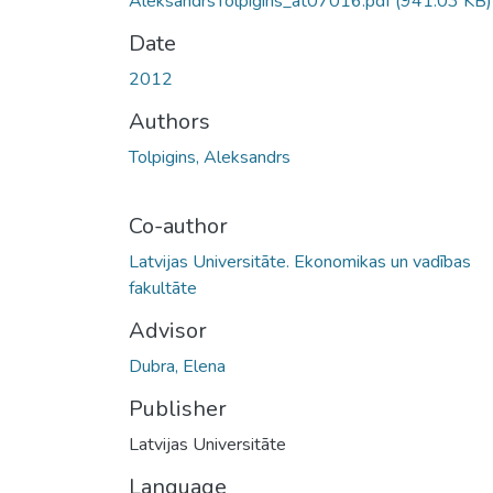
AleksandrsTolpigins_at07016.pdf
(941.03 KB)
Date
2012
Authors
Tolpigins, Aleksandrs
Co-author
Latvijas Universitāte. Ekonomikas un vadības
fakultāte
Advisor
Dubra, Elena
Publisher
Latvijas Universitāte
Language