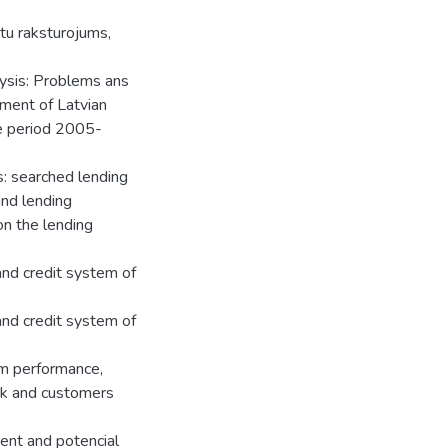
ntu raksturojums,
ysis: Problems ans
pment of Latvian
me period 2005-
s: searched lending
and lending
n the lending
 and credit system of
 and credit system of
em performance,
risk and customers
ent and potencial