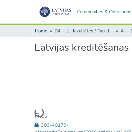
Communities & Collections
Home
B4 – LU fakultātes / Faculties of the UL
Latvijas kreditēšanas
Loading...
Files
303-40179-