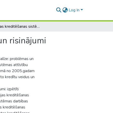
Log In
Latvijas kreditēšanas sistēmas analīze: problēmas un risinājumi
n risinājumi
alīze: problēmas un
istēmas attīstību
 posmā no 2005.gadam
to kredītu veidus un
mi: izpētīti
vijas kreditēšanas
istēmas darbības
as kreditēšanas