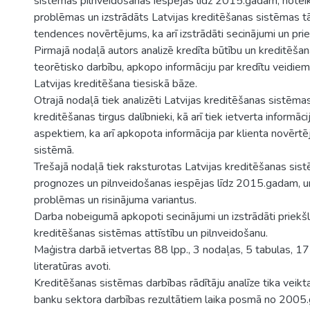
sistēmas pilnveidošanas iespējas līdz 2015.gadam, notei
problēmas un izstrādāts Latvijas kreditēšanas sistēmas tā
tendences novērtējums, ka arī izstrādāti secinājumi un prie
Pirmajā nodaļā autors analizē kredīta būtību un kreditēša
teorētisko darbību, apkopo informāciju par kredītu veidiem,
Latvijas kreditēšana tiesiskā bāze.
Otrajā nodaļā tiek analizēti Latvijas kreditēšanas sistēmas 
kreditēšanas tirgus dalībnieki, kā arī tiek ietverta informāci
aspektiem, ka arī apkopota informācija par klienta novērt
sistēmā.
Trešajā nodaļā tiek raksturotas Latvijas kreditēšanas sist
prognozes un pilnveidošanas iespējas līdz 2015.gadam, un 
problēmas un risinājuma variantus.
Darba nobeigumā apkopoti secinājumi un izstrādāti priekšl
kreditēšanas sistēmas attīstību un pilnveidošanu.
Maģistra darbā ietvertas 88 lpp., 3 nodaļas, 5 tabulas, 17
literatūras avoti.
Kreditēšanas sistēmas darbības rādītāju analīze tika veikta
banku sektora darbības rezultātiem laika posmā no 2005.