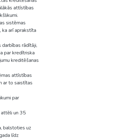
ktas kreditēšanas
lākās attīstības
kšlikumi.
nas sistēmas
 ka arī aprakstīta
darbības rādītāji,
ja par kredītriska
ējumu kreditēšanas
ēmas attīstības
ar to saistītas
ikumi par
 attēli un 35
, balstoties uz
gada līdz