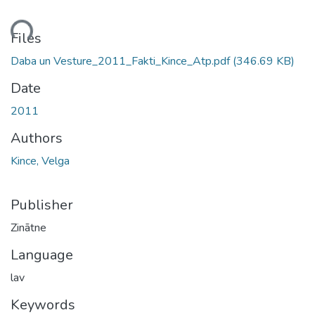
ading...
Files
Daba un Vesture_2011_Fakti_Kince_Atp.pdf
(346.69 KB)
Date
2011
Authors
Kince, Velga
Publisher
Zinātne
Language
lav
Keywords