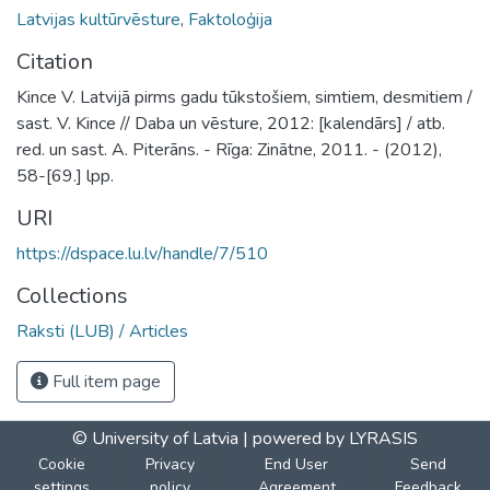
Latvijas kultūrvēsture
,
Faktoloģija
Citation
Kince V. Latvijā pirms gadu tūkstošiem, simtiem, desmitiem /
sast. V. Kince // Daba un vēsture, 2012: [kalendārs] / atb.
red. un sast. A. Piterāns. - Rīga: Zinātne, 2011. - (2012),
58-[69.] lpp.
URI
https://dspace.lu.lv/handle/7/510
Collections
Raksti (LUB) / Articles
Full item page
© University of Latvia |
powered by LYRASIS
Cookie
Privacy
End User
Send
settings
policy
Agreement
Feedback