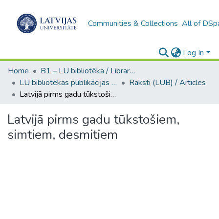
Communities & Collections
All of DSp
Log In
Home
B1 – LU bibliotēka / Library of the UL
LU bibliotēkas publikācijas / Publications of the University Library
Raksti (LUB) / Articles
Latvijā pirms gadu tūkstošiem, simtiem, desmitiem
Latvijā pirms gadu tūkstošiem,
simtiem, desmitiem