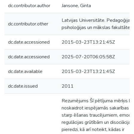
dc.contributor.author
Jansone, Ginta
Latvijas Universitāte. Pedagoģijas,
dc.contributor.other
psiholoģijas un mākslas fakultāte
dc.date.accessioned
2015-03-23T13:21:45Z
dc.date.accessioned
2025-07-20T06:05:58Z
dc.date.available
2015-03-23T13:21:45Z
dc.date.issued
2011
Rezumējums Šī pētījuma mērķis bij
noskaidrot iespējamās sakarības
starp ēšanas traucējumiem, emocij
regulācijas grūtībām un disociācijas
pieredzi, kā arī noteikt, kādas ir