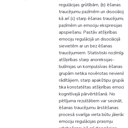
regulācijas grūtībām, (b) ēšanas
traucējumu pazīmēm un disociāciju,
kā arī (c) starp ēšanas traucējumu
pazīmēm un emociju ekspresijas
apspiešanu. Pastāv atšķirības
emociju regulācijā un disociācijā
sievietēm ar un bez ēšanas
traucējumiem. Statistiski nozīmīgas
atšķirības starp anoreksijas-
bulīmijas un kompulsīvas ēšanas
grupām netika novērotas nevienā 
rādītājiem, starp apakštipu grupām
tika konstatētas atšķirības emociju
kognitīvajā pārvērtēšanā. No
pētījuma rezultātiem var secināt, k
ēšanas traucējumu ārstēšanas
procesā svarīga vieta būtu jāierāda
emociju regulācijas prasmju