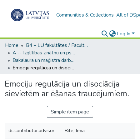
Communities & Collections
All of DSp
Log In
Home
B4 – LU fakultātes / Faculties of the UL
A -- Izglītības zinātņu un psiholoģijas fakultāte / Faculty of Education Sciences and Psychology
Bakalaura un maģistra darbi (PPMF) / Bachelor's and Master's theses
Emociju regulācija un disociācija sievietēm ar ēšanas traucējumiem.
Emociju regulācija un disociācija
sievietēm ar ēšanas traucējumiem.
Simple item page
dc.contributor.advisor
Bite, Ieva