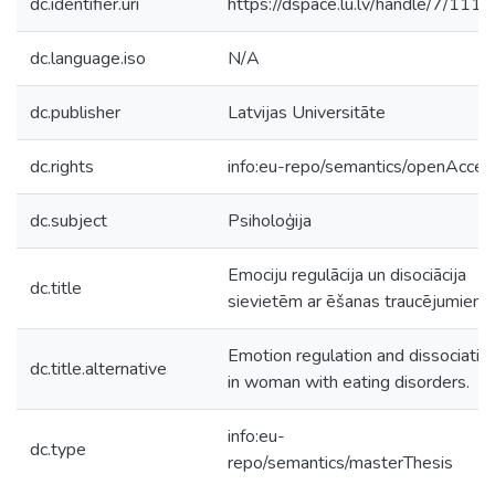
dc.identifier.uri
https://dspace.lu.lv/handle/7/111
dc.language.iso
N/A
dc.publisher
Latvijas Universitāte
dc.rights
info:eu-repo/semantics/openAcces
dc.subject
Psiholoģija
Emociju regulācija un disociācija
dc.title
sievietēm ar ēšanas traucējumiem.
Emotion regulation and dissociatio
dc.title.alternative
in woman with eating disorders.
info:eu-
dc.type
repo/semantics/masterThesis