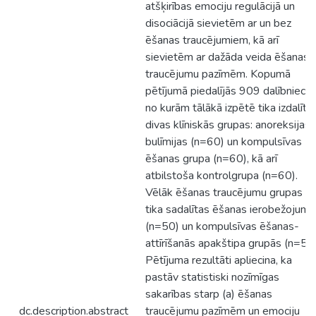
atšķirības emociju regulācijā un
disociācijā sievietēm ar un bez
ēšanas traucējumiem, kā arī
sievietēm ar dažāda veida ēšanas
traucējumu pazīmēm. Kopumā
pētījumā piedalījās 909 dalībnieces
no kurām tālākā izpētē tika izdalīta
divas klīniskās grupas: anoreksijas-
bulīmijas (n=60) un kompulsīvas
ēšanas grupa (n=60), kā arī
atbilstoša kontrolgrupa (n=60).
Vēlāk ēšanas traucējumu grupas
tika sadalītas ēšanas ierobežojumu
(n=50) un kompulsīvas ēšanas-
attīrīšanās apakštipa grupās (n=50)
Pētījuma rezultāti apliecina, ka
pastāv statistiski nozīmīgas
sakarības starp (a) ēšanas
dc.description.abstract
traucējumu pazīmēm un emociju