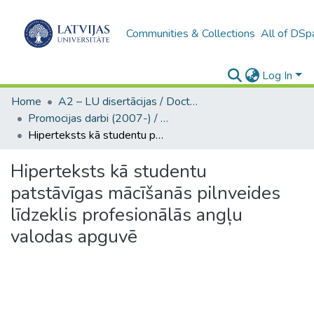
Communities & Collections
All of DSp
Log In
Home
A2 – LU disertācijas / Doctoral theses UL
Promocijas darbi (2007-) / Theses PhD
Hiperteksts kā studentu patstāvīgas mācīšanās pilnveides līdzeklis profesionālās angļu valodas apguvē
Hiperteksts kā studentu
patstāvīgas mācīšanās pilnveides
līdzeklis profesionālās angļu
valodas apguvē