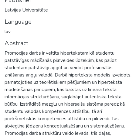
Publisher
Latvijas Universitāte
Language
lav
Abstract
Promocijas darbs ir veltīts hipertekstam kā studentu
patstāvīgas mācīšanās pilnveides līdzeklim, kas palīdz
studentam patstāvīgi apgūt un veidot profesionālās
zināšanas angļu valodā. Darbā hiperteksta modelis izveidots,
pamatojoties uz teorētiskiem pētījumiem un hiperteksta
modelēšanas principiem, kas balstās uz lineāra teksta
informācijas strukturēšanu, saglabājot autentiska teksta
būtību. Izstrādātā mezglu un hipersaišu sistēma paredz kā
studentu valodas kompetences attīstību, tā arī
priekšmetiskās kompetences attīstību un pilnveidi. Tas
atvieglina jēdzienu konceptualizēšanu un sistematizēšanu.
Promocijas darba struktūru veido ievads, trīs daļas,