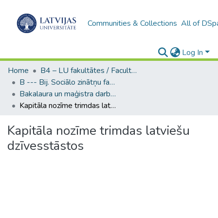
Communities & Collections
All of DSp
Log In
Home
B4 – LU fakultātes / Faculties of the UL
B --- Bij. Sociālo zinātņu fakultātes noslēguma darbi / Faculty of Social Sciences - Graduate works
Bakalaura un maģistra darbi (SZF) / Bachelor's and Master's theses
Kapitāla nozīme trimdas latviešu dzīvesstāstos
Kapitāla nozīme trimdas latviešu
dzīvesstāstos