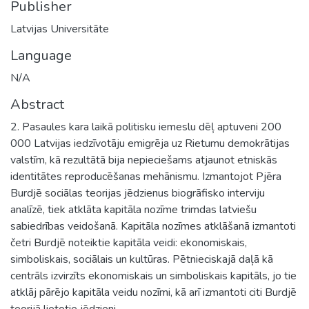
Publisher
Latvijas Universitāte
Language
N/A
Abstract
2. Pasaules kara laikā politisku iemeslu dēļ aptuveni 200
000 Latvijas iedzīvotāju emigrēja uz Rietumu demokrātijas
valstīm, kā rezultātā bija nepieciešams atjaunot etniskās
identitātes reproducēšanas mehānismu. Izmantojot Pjēra
Burdjē sociālas teorijas jēdzienus biogrāfisko interviju
analīzē, tiek atklāta kapitāla nozīme trimdas latviešu
sabiedrības veidošanā. Kapitāla nozīmes atklāšanā izmantoti
četri Burdjē noteiktie kapitāla veidi: ekonomiskais,
simboliskais, sociālais un kultūras. Pētnieciskajā daļā kā
centrāls izvirzīts ekonomiskais un simboliskais kapitāls, jo tie
atklāj pārējo kapitāla veidu nozīmi, kā arī izmantoti citi Burdjē
teorijā lietotie jēdzieni.