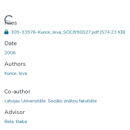
Loading...
Files
309-33976-Kunce_Ieva_SOCI990027.pdf
(574.23 KB)
Date
2006
Authors
Kunce, Ieva
Co-author
Latvijas Universitāte. Sociālo zinātņu fakultāte
Advisor
Bela, Baiba