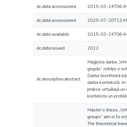
dc.date.accessioned
2015-03-24T06:4
dc.date.accessioned
2025-07-20T12:4
dc.date.available
2015-03-24T06:4
dc.date.issued
2012
Maģistra darba „Virt
grupās” mērķis ir n
Darba teorētiskā bāz
dc.description.abstract
darba kontekstā. Ar 
prakse virtuālajā un
kontekstu un problēm
Master’s thesis „Vir
groups” aim is to e
The theoretical base