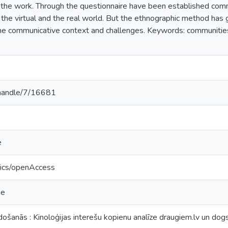
 the work. Through the questionnaire have been established comm
e the virtual and the real world. But the ethnographic method has
the communicative context and challenges. Keywords: communities,
v/handle/7/16681
e
tics/openAccess
ne
došanās : Kinoloģijas interešu kopienu analīze draugiem.lv un do