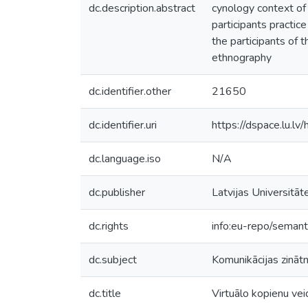
dc.description.abstract
cynology context of
participants practic
the participants of 
ethnography
dc.identifier.other
21650
dc.identifier.uri
https://dspace.lu.l
dc.language.iso
N/A
dc.publisher
Latvijas Universitāt
dc.rights
info:eu-repo/seman
dc.subject
Komunikācijas zināt
dc.title
Virtuālo kopienu vei