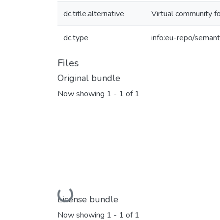
dc.title.alternative
Virtual community fo
dc.type
info:eu-repo/semant
Files
Original bundle
Now showing
1 - 1 of 1
Loading...
License bundle
Now showing
1 - 1 of 1