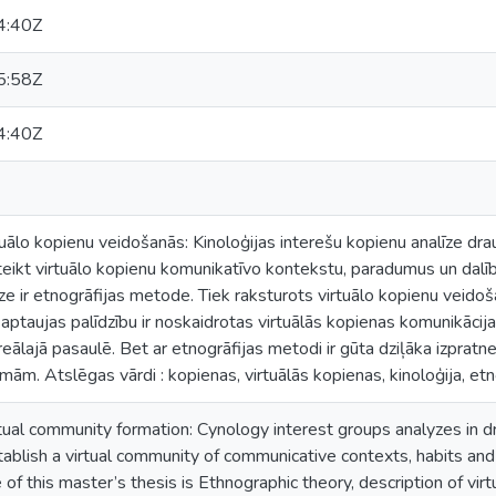
4:40Z
5:58Z
4:40Z
uālo kopienu veidošanās: Kinoloģijas interešu kopienu analīze dr
oteikt virtuālo kopienu komunikatīvo kontekstu, paradumus un dal
e ir etnogrāfijas metode. Tiek raksturots virtuālo kopienu veidoš
aptaujas palīdzību ir noskaidrotas virtuālās kopienas komunikācija
 reālajā pasaulē. Bet ar etnogrāfijas metodi ir gūta dziļāka izprat
ām. Atslēgas vārdi : kopienas, virtuālās kopienas, kinoloģija, etn
tual community formation: Cynology interest groups analyzes in d
stablish a virtual community of communicative contexts, habits a
 of this master’s thesis is Ethnographic theory, description of vi