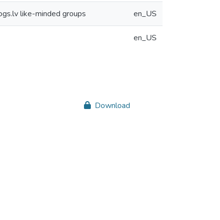
ogs.lv like-minded groups
en_US
en_US
Download