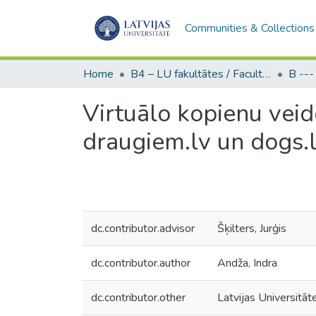
Communities & Collections
Home
B4 – LU fakultātes / Faculties of the UL
Virtuālo kopienu veid
draugiem.lv un dogs.
dc.contributor.advisor
Šķilters, Jurģis
dc.contributor.author
Andža, Indra
dc.contributor.other
Latvijas Universitāte