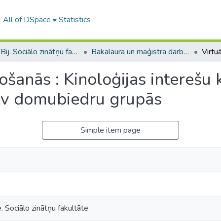
All of DSpace
Statistics
B --- Bij. Sociālo zinātņu fakultātes noslēguma darbi / Faculty of Social Sciences - Graduate works
Bakalaura un maģistra darbi (SZF) / Bachelor's and Master's theses
ošanās : Kinoloģijas interešu 
lv domubiedru grupās
Simple item page
. Sociālo zinātņu fakultāte