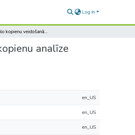
Log In
Virtuālo kopienu veidošanās : Kinoloģijas interešu kopienu analīze draugiem.lv un dogs.lv domubiedru grupās
kopienu analīze
en_US
en_US
en_US