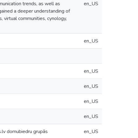
unication trends, as well as
en_US
 gained a deeper understanding of
 virtual communities, cynology,
en_US
en_US
en_US
en_US
en_US
gs.lv domubiedru grupās
en_US