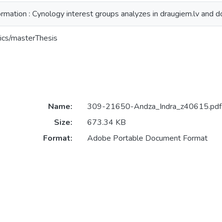
rmation : Cynology interest groups analyzes in draugiem.lv and d
ics/masterThesis
Name:
309-21650-Andza_Indra_z40615.pdf
Size:
673.34 KB
Format:
Adobe Portable Document Format