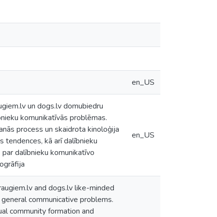
en_US
augiem.lv un dogs.lv domubiedru
ībnieku komunikatīvās problēmas.
anās process un skaidrota kinoloģija
en_US
s tendences, kā arī dalībnieku
ne par dalībnieku komunikatīvo
ogrāfija
raugiem.lv and dogs.lv like-minded
nd general communicative problems.
rtual community formation and