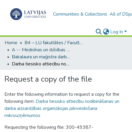
Communities & Collections
All of DSp
Log In
Home
B4 – LU fakultātes / Faculties of the UL
A -- Medicīnas un dzīvības zinātņu fakultāte / Faculty of Medicine and Life Sciences
Bakalaura un maģistra darbi (MDZF) / Bachelor's and Master's theses
Darba tiesisko attiecību nodibināšanas un darba aizsardzības organizācijas pilnveidošana mikrouzņēmumos
Request a copy of the file
Enter the following information to request a copy for the
following item:
Darba tiesisko attiecību nodibināšanas un
darba aizsardzības organizācijas pilnveidošana
mikrouzņēmumos
Requesting the following file: 300-49387-