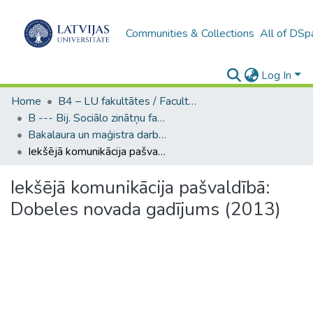
Communities & Collections
All of DSp
Log In
Home
B4 – LU fakultātes / Faculties of the UL
B --- Bij. Sociālo zinātņu fakultātes noslēguma darbi / Faculty of Social Sciences - Graduate works
Bakalaura un maģistra darbi (SZF) / Bachelor's and Master's theses
Iekšējā komunikācija pašvaldībā: Dobeles novada gadījums (2013)
Iekšējā komunikācija pašvaldībā:
Dobeles novada gadījums (2013)