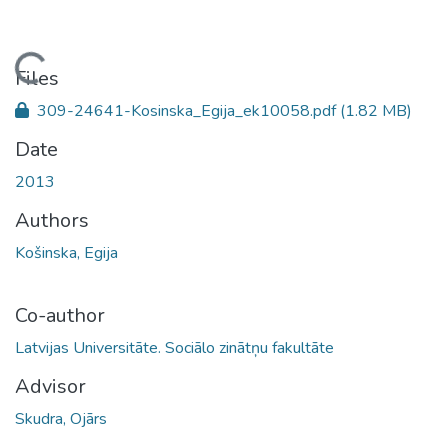
Loading...
Files
309-24641-Kosinska_Egija_ek10058.pdf
(1.82 MB)
Date
2013
Authors
Košinska, Egija
Co-author
Latvijas Universitāte. Sociālo zinātņu fakultāte
Advisor
Skudra, Ojārs