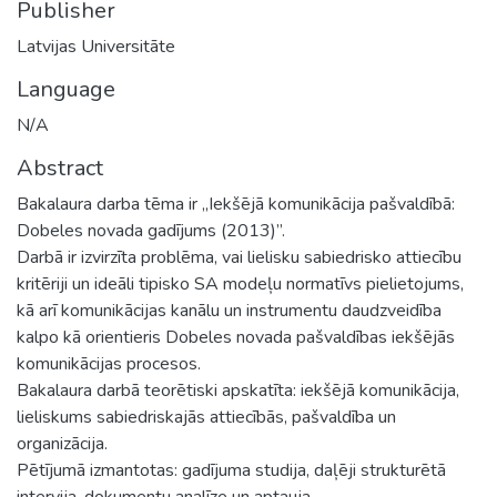
Publisher
Latvijas Universitāte
Language
N/A
Abstract
Bakalaura darba tēma ir „Iekšējā komunikācija pašvaldībā:
Dobeles novada gadījums (2013)”.
Darbā ir izvirzīta problēma, vai lielisku sabiedrisko attiecību
kritēriji un ideāli tipisko SA modeļu normatīvs pielietojums,
kā arī komunikācijas kanālu un instrumentu daudzveidība
kalpo kā orientieris Dobeles novada pašvaldības iekšējās
komunikācijas procesos.
Bakalaura darbā teorētiski apskatīta: iekšējā komunikācija,
lieliskums sabiedriskajās attiecībās, pašvaldība un
organizācija.
Pētījumā izmantotas: gadījuma studija, daļēji strukturētā
intervija, dokumentu analīze un aptauja.