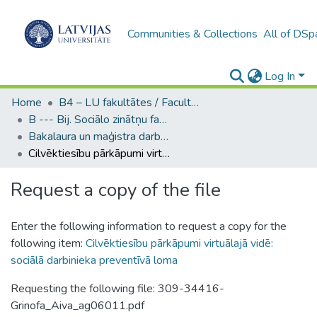
Communities & Collections
All of DSp
Log In
Home
B4 – LU fakultātes / Faculties of the UL
B --- Bij. Sociālo zinātņu fakultātes noslēguma darbi / Faculty of Social Sciences - Graduate works
Bakalaura un maģistra darbi (SZF) / Bachelor's and Master's theses
Cilvēktiesību pārkāpumi virtuālajā vidē: sociālā darbinieka preventīvā loma
Request a copy of the file
Enter the following information to request a copy for the
following item:
Cilvēktiesību pārkāpumi virtuālajā vidē:
sociālā darbinieka preventīvā loma
Requesting the following file: 309-34416-
Grinofa_Aiva_ag06011.pdf