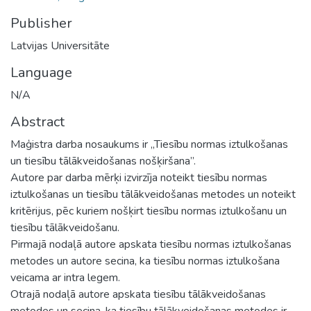
Publisher
Latvijas Universitāte
Language
N/A
Abstract
Maģistra darba nosaukums ir „Tiesību normas iztulkošanas
un tiesību tālākveidošanas nošķiršana”.
Autore par darba mērķi izvirzīja noteikt tiesību normas
iztulkošanas un tiesību tālākveidošanas metodes un noteikt
kritērijus, pēc kuriem nošķirt tiesību normas iztulkošanu un
tiesību tālākveidošanu.
Pirmajā nodaļā autore apskata tiesību normas iztulkošanas
metodes un autore secina, ka tiesību normas iztulkošana
veicama ar intra legem.
Otrajā nodaļā autore apskata tiesību tālākveidošanas
metodes un secina, ka tiesību tālākveidošanas metodes ir