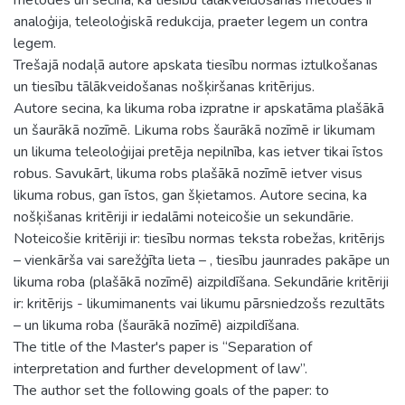
analoģija, teleoloģiskā redukcija, praeter legem un contra
legem.
Trešajā nodaļā autore apskata tiesību normas iztulkošanas
un tiesību tālākveidošanas nošķiršanas kritērijus.
Autore secina, ka likuma roba izpratne ir apskatāma plašākā
un šaurākā nozīmē. Likuma robs šaurākā nozīmē ir likumam
un likuma teleoloģijai pretēja nepilnība, kas ietver tikai īstos
robus. Savukārt, likuma robs plašākā nozīmē ietver visus
likuma robus, gan īstos, gan šķietamos. Autore secina, ka
nošķišanas kritēriji ir iedalāmi noteicošie un sekundārie.
Noteicošie kritēriji ir: tiesību normas teksta robežas, kritērijs
– vienkārša vai sarežģīta lieta – , tiesību jaunrades pakāpe un
likuma roba (plašākā nozīmē) aizpildīšana. Sekundārie kritēriji
ir: kritērijs - likumimanents vai likumu pārsniedzošs rezultāts
– un likuma roba (šaurākā nozīmē) aizpildīšana.
The title of the Master's paper is “Separation of
interpretation and further development of law”.
The author set the following goals of the paper: to