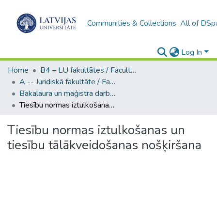
Communities & Collections
All of DSp
Log In
Home
B4 – LU fakultātes / Faculties of the UL
A -- Juridiskā fakultāte / Faculty of Law
Bakalaura un maģistra darbi (JF) / Bachelor's and Master's theses
Tiesību normas iztulkošanas un tiesību tālākveidošanas nošķiršana
Tiesību normas iztulkošanas un
tiesību tālākveidošanas nošķiršana