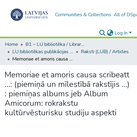
Communities & Collections
All of DSp
Log In
Home
B1 – LU bibliotēka / Library of the UL
LU bibliotēkas publikācijas / Publications of the University Library
Raksti (LUB) / Articles
Memoriae et amoris causa scribeatt ...: (piemiņā un mīlestībā rakstījis ...) : piemiņas albums jeb Album Amicorum: rokrakstu kultūrvēsturisku studiju aspekti
Memoriae et amoris causa scribeatt
...: (piemiņā un mīlestībā rakstījis ...)
: piemiņas albums jeb Album
Amicorum: rokrakstu
kultūrvēsturisku studiju aspekti