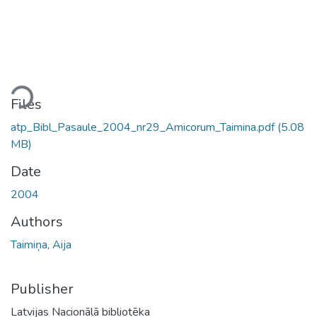
ding...
Files
atp_Bibl_Pasaule_2004_nr29_Amicorum_Taimina.pdf
(5.08
MB)
Date
2004
Authors
Taimiņa, Aija
Publisher
Latvijas Nacionālā bibliotēka