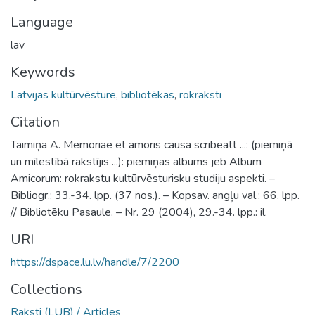
Language
lav
Keywords
Latvijas kultūrvēsture
,
bibliotēkas
,
rokraksti
Citation
Taimiņa A. Memoriae et amoris causa scribeatt ...: (piemiņā
un mīlestībā rakstījis ...): piemiņas albums jeb Album
Amicorum: rokrakstu kultūrvēsturisku studiju aspekti. –
Bibliogr.: 33.-34. lpp. (37 nos.). – Kopsav. angļu val.: 66. lpp.
// Bibliotēku Pasaule. – Nr. 29 (2004), 29.-34. lpp.: il.
URI
https://dspace.lu.lv/handle/7/2200
Collections
Raksti (LUB) / Articles