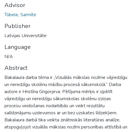
Advisor
Tūbele, Sarmīte
Publisher
Latvijas Universitāte
Language
N/A
Abstract
Bakalaura darba tēma ir „Vizuālās mākslas nozīme vājredzīgu
un neredzīgu skolēnu mācību procesā sākumskolā.” Darba
autore ir Hristīna Grigorjeva. Pētījuma mērķis ir izpētīt
vājredzīgu un neredzīgu sākumskolas skolēnu izziņas
procesu veidošanas nodarbībās un veikt rezultātu
salīdzinājumu uzdevumos ar un bez uzskates līdzekļiem.
Bakalaura darbā tika veikta zinātniskās literatūras analīze,
atspoguļojot vizuālās mākslas nozīmi personības attīstībā un