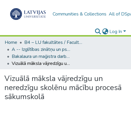
Communities & Collections
All of DSp
Log In
Home
B4 – LU fakultātes / Faculties of the UL
A -- Izglītības zinātņu un psiholoģijas fakultāte / Faculty of Education Sciences and Psychology
Bakalaura un maģistra darbi (PPMF) / Bachelor's and Master's theses
Vizuālā māksla vājredzīgu un neredzīgu skolēnu mācību procesā sākumskolā
Vizuālā māksla vājredzīgu un
neredzīgu skolēnu mācību procesā
sākumskolā