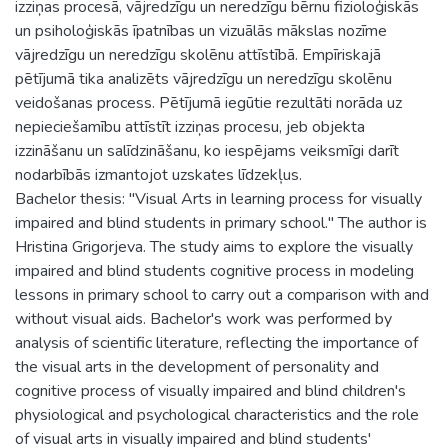
izziņas procesā, vājredzīgu un neredzīgu bērnu fizioloģiskās
un psiholoģiskās īpatnības un vizuālās mākslas nozīme
vājredzīgu un neredzīgu skolēnu attīstībā. Empīriskajā
pētījumā tika analizēts vājredzīgu un neredzīgu skolēnu
veidošanas process. Pētījumā iegūtie rezultāti norāda uz
nepieciešamību attīstīt izziņas procesu, jeb objekta
izzināšanu un salīdzināšanu, ko iespējams veiksmīgi darīt
nodarbībās izmantojot uzskates līdzekļus.
Bachelor thesis: "Visual Arts in learning process for visually
impaired and blind students in primary school." The author is
Hristina Grigorjeva. The study aims to explore the visually
impaired and blind students cognitive process in modeling
lessons in primary school to carry out a comparison with and
without visual aids. Bachelor's work was performed by
analysis of scientific literature, reflecting the importance of
the visual arts in the development of personality and
cognitive process of visually impaired and blind children's
physiological and psychological characteristics and the role
of visual arts in visually impaired and blind students'