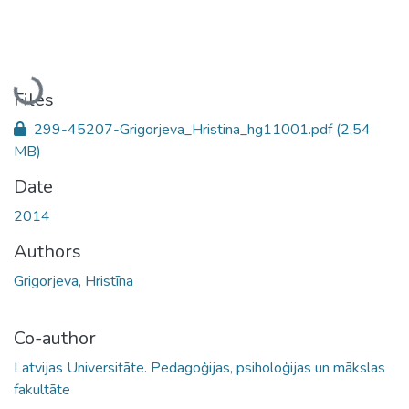
Loading...
Files
299-45207-Grigorjeva_Hristina_hg11001.pdf
(2.54
MB)
Date
2014
Authors
Grigorjeva, Hristīna
Co-author
Latvijas Universitāte. Pedagoģijas, psiholoģijas un mākslas
fakultāte