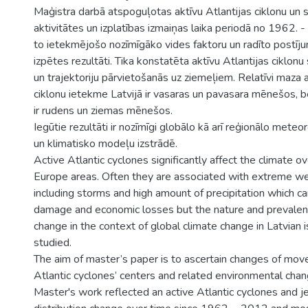
Maģistra darbā atspoguļotas aktīvu Atlantijas ciklonu un 
aktivitātes un izplatības izmaiņas laika periodā no 1962. 
to ietekmējošo nozīmīgāko vides faktoru un radīto postī
izpētes rezultāti. Tika konstatēta aktīvu Atlantijas ciklonu
un trajektoriju pārvietošanās uz ziemeļiem. Relatīvi maza a
ciklonu ietekme Latvijā ir vasaras un pavasara mēnešos, be
ir rudens un ziemas mēnešos.
Iegūtie rezultāti ir nozīmīgi globālo kā arī reģionālo mete
un klimatisko modeļu izstrādē.
Active Atlantic cyclones significantly affect the climate 
Europe areas. Often they are associated with extreme w
including storms and high amount of precipitation which c
damage and economic losses but the nature and prevalen
change in the context of global climate change in Latvian is
studied.
The aim of master’s paper is to ascertain changes of mov
Atlantic cyclones’ centers and related environmental chang
Master's work reflected an active Atlantic cyclones and j