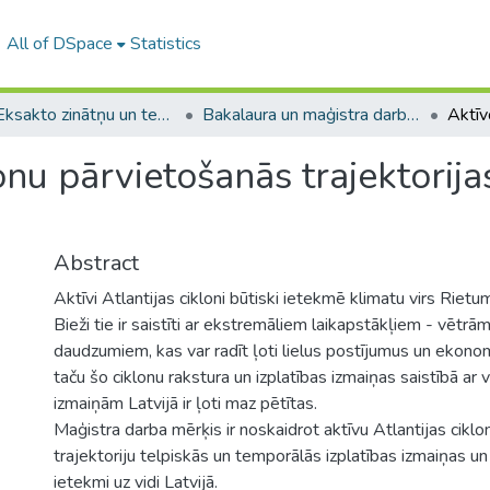
All of DSpace
Statistics
A -- Eksakto zinātņu un tehnoloģiju fakultāte / Faculty of Science and Technology
Bakalaura un maģistra darbi (EZTF) / Bachelor's and Master's theses
onu pārvietošanās trajektorijas
Abstract
Aktīvi Atlantijas cikloni būtiski ietekmē klimatu virs Rietu
Bieži tie ir saistīti ar ekstremāliem laikapstākļiem - vētrā
daudzumiem, kas var radīt ļoti lielus postījumus un ekon
taču šo ciklonu rakstura un izplatības izmaiņas saistībā ar
izmaiņām Latvijā ir ļoti maz pētītas.
Maģistra darba mērķis ir noskaidrot aktīvu Atlantijas cikl
trajektoriju telpiskās un temporālās izplatības izmaiņas un 
ietekmi uz vidi Latvijā.