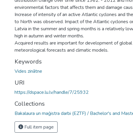
distribution change over time since 1962. - 2012 and mo
environmental factors that affects them and damage caus
Increase of intensity of an active Atlantic cyclones and t
to North was observed. Impact of the Atlantic cyclones o
Latvia in the summer and spring months is a relatively low, 
high in autumn and winter months.
Acquired results are important for development of global
meteorological forecasts and climatic models.
Keywords
Vides zinātne
URI
https://dspace.lu.lv/handle/7/25932
Collections
Bakalaura un maģistra darbi (EZTF) / Bachelor's and Mast
Full item page