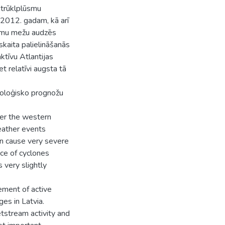
strūklplūsmu
- 2012. gadam, kā arī
jumu mežu audzēs
 skaita palielināšanās
ktīvu Atlantijas
t relatīvi augsta tā
oroloģisko prognožu
over the western
eather events
an cause very severe
ce of cyclones
 very slightly
ement of active
es in Latvia.
etstream activity and