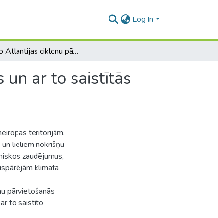
Log In
Aktīvo Atlantijas ciklonu pārvietošanās trajektorijas un ar to saistītās vides izmaiņas Latvijā
 un ar to saistītās
meiropas teritorijām.
m un lieliem nokrišņu
omiskos zaudējumus,
 vispārējām klimata
onu pārvietošanās
ar to saistīto