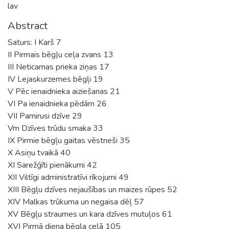
lav
Abstract
Saturs: I Karš 7
II Pirmais bēg|u ceļa zvans 13
III Neticamas prieka ziņas 17
IV Lejaskurzemes bēgļi 19
V Pēc ienaidnieka aiziešanas 21
VI Pa ienaidnieka pēdām 26
VII Pamirusi dzīve 29
Vm Dzīves trūdu smaka 33
IX Pirmie bēgļu gaitas vēstneši 35
X Asiņu tvaikā 40
XI Sarežģīti pienākumi 42
XII Viltīgi administratīvi rīkojumi 49
XIII Bēgļu dzīves nejaušības un maizes rūpes 52
XIV Malkas trūkuma un negaisa dēļ 57
XV Bēgļu straumes un kara dzīves mutuļos 61
XVI Pirmā diena bēgļa ceļā 105