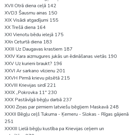
XVII Otrā diena ceļā 142
XVD3 Šausmu ainas 150
XIX Visādi atgadījumi 155
XX Trešā diena 164
XXI Vienotu bēdu ielejā 175
XXn Ceturtā diena 183
XXIII Uz Daugavas krastiem 187
XXIV Kara aizmugures jukās un ēdināšanas vietās 190
XXV Uz kurieni braukt? 196
XXVI Ar sarkano vilcienu 201
XXVH Pirmā krievu pilsētā 215
XXVIII Krievijas sirdī 221
XXIX ,,Pokrovka 11" 230
XXX Pastāvīgā bēgļu darbā 237
XXXI Ziņas par pirmiem latviešu bēgļiem Maskavā 248
XXXII Bēgļu ceļš Tukuma - Ķemeru - Slokas - Rīgas gājienā
251
XXXIII Lielā bēgļu kustība pa Krievijas ceļiem un