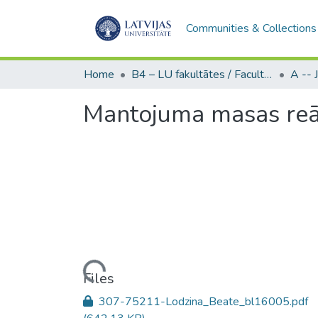
Communities & Collections
Home
B4 – LU fakultātes / Faculties of the UL
Mantojuma masas reā
Loading...
Files
307-75211-Lodzina_Beate_bl16005.pdf