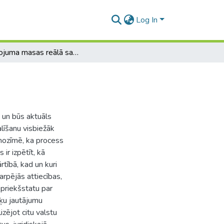
Log In
Mantojuma masas reālā sadalīšana
 un būs aktuāls
līšanu visbiežāk
 nozīmē, ka process
 ir izpētīt, kā
tībā, kad un kuri
arpējās attiecības,
priekšstatu par
šķu jautājumu
izējot citu valstu