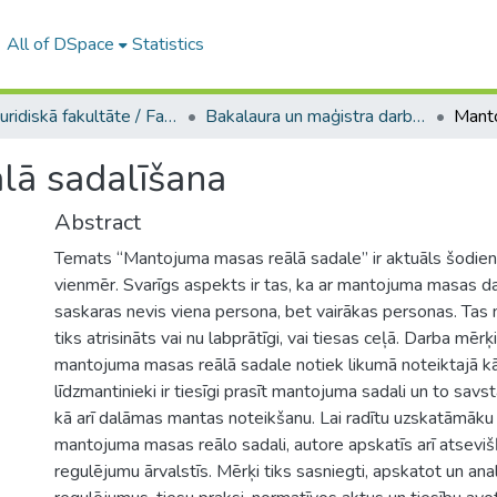
All of DSpace
Statistics
A -- Juridiskā fakultāte / Faculty of Law
Bakalaura un maģistra darbi (JF) / Bachelor's and Master's theses
lā sadalīšana
Abstract
Temats “Mantojuma masas reālā sadale” ir aktuāls šodien
vienmēr. Svarīgs aspekts ir tas, ka ar mantojuma masas da
saskaras nevis viena persona, bet vairākas personas. Tas
tiks atrisināts vai nu labprātīgi, vai tiesas ceļā. Darba mērķis
mantojuma masas reālā sadale notiek likumā noteiktajā kār
līdzmantinieki ir tiesīgi prasīt mantojuma sadali un to savst
kā arī dalāmas mantas noteikšanu. Lai radītu uzskatāmāku 
mantojuma masas reālo sadali, autore apskatīs arī atsevi
regulējumu ārvalstīs. Mērķi tiks sasniegti, apskatot un anal