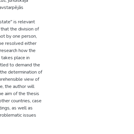
us, juridiskajā
savstarpējās
state" is relevant
that the division of
not by one person,
be resolved either
o research how the
e takes place in
itled to demand the
s the determination of
prehensible view of
e, the author will
e aim of the thesis
other countries, case
tings, as well as
problematic issues